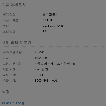
제품 상세 정보
원래 장소:
중국 (본토)
브랜드 이름:
KAILITE
인증:
CE, FCC, ROHS
모델 번호:
P3
결제 및 배송 조건
최소 주문 수량:
20 조각
가격:
협상 가능
포장 세부 사항:
나무로 되는 케이스, 비행 케이스
배달 시간:
7-21 일 일
지불 조건:
T는 / T
공급 능력:
8000 평방 미터/달
설명
RGB LED 모듈