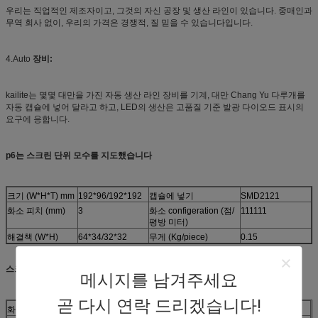
우리는 직업적인 제조자이고, 그것의 자신 공장 및 생산 라인이 있습니다. 중매인과
무역 회사 없이, 우리의 가격은 경쟁적, 질 믿을 수 있습니다입니다.
4.Auto
장비:
kailite는 몇몇 대만을 가진 자동 생산 라인 장비를 기계, 대만 Chang Yu 다루개를
자동 캡슐에 넣어 달라고 하고, LED의 생산은 고품질 기준 발광 다이오드 표시의
요구에 응합니다.
p6는 스크린 단위 모수를 지도했습니다
크기 (W*H*T) mm
192*96/192*192
캡슐에 넣기
SMD2121
화소 피치 (mm)
3
화소 configeration (점/
111111
평방 미터)
해결책 (W*H)
64*34/32*32
무게 (Kg/piece)
0.15
스크린 모수
메시지를 남겨주세요
곧 다시 연락 드리겠습니다!
화소 피치
6mm