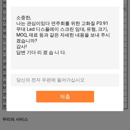
화소 구성
1R+1G+1B
화소 물자
수입된 폴리탄산염 케이싱, 수입되는 밀봉된 합성 수지.
단위 크기
192mm * 192mm
내각 크기
960mm*960mm
평형
1400cd/m ²
평균 일률 소비
≤400With m ²
빈도를 상쾌하게 하십시오
≥1200Hz
시야각
H: 120°; V: 120°
우수한 시거리
3-20 m
보호 종류
IP43
광도 조정
수동/자동
회색 가늠자/Colorr
≥16.7M 색깔
환경 sTemperature
-25 ℃ ~ + 65 ℃
습도
10% ~ 99%
MTBF
> 5000 시간
맹점 비율
<1>
제출
생활 시간
≥100000 시간
통제 시스템 sogtware
Linsn
우리의 서비스