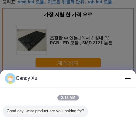
smd led 모듈
지도된 위원회 단위
rgb led 모듈
꼬리표:
,
,
가장 저렴 한 가격 으로
조절할 수 있는 1에서 3 실내 P3
RGB LED 모듈 , SMD 2121 높은 광
도 LED 보드 패널
계속하다
Candy Xu
RGB LED 모듈
더 많은 것
2:18 AM
Good day, what product are you looking for?
SMD2121 LED 비
방수 SMD P6 풀
64*64 해결책
P6 실내 R
디오 디스플레이
컬러 LED 패널 모
RGB LED 단위
단위 화
모듈 P3mm
듈
2.5mm 화소 피치
6mm 드
풀 컬러 진짜 화소
무 1/16 
1R1G1B
이브 