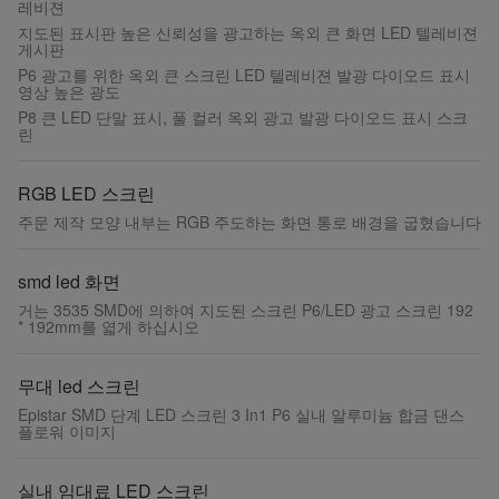
레비젼
지도된 표시판 높은 신뢰성을 광고하는 옥외 큰 화면 LED 텔레비젼
게시판
P6 광고를 위한 옥외 큰 스크린 LED 텔레비젼 발광 다이오드 표시
영상 높은 광도
P8 큰 LED 단말 표시, 풀 컬러 옥외 광고 발광 다이오드 표시 스크
린
RGB LED 스크린
주문 제작 모양 내부는 RGB 주도하는 화면 통로 배경을 굽혔습니다
smd led 화면
거는 3535 SMD에 의하여 지도된 스크린 P6/LED 광고 스크린 192
* 192mm를 엷게 하십시오
무대 led 스크린
Epistar SMD 단계 LED 스크린 3 In1 P6 실내 알루미늄 합금 댄스
플로워 이미지
실내 임대료 LED 스크린