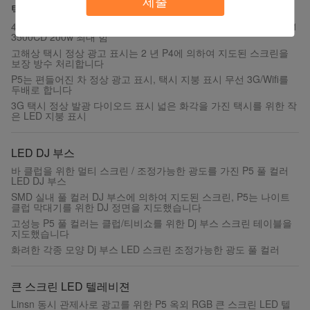
제출
택시 상단 LED 디스플레이
4G 와이파이 USB 풀 컬러 택시 정상 발광 다이오드 표시 Smd2121
3500CD 200w 최대 힘
고해상 택시 정상 광고 표시는 2 년 P4에 의하여 지도된 스크린을
보장 방수 처리합니다
P5는 편들어진 차 정상 광고 표시, 택시 지붕 표시 무선 3G/Wifi를
두배로 합니다
3G 택시 정상 발광 다이오드 표시 넓은 화각을 가진 택시를 위한 작
은 LED 지붕 표시
LED DJ 부스
바 클럽을 위한 멀티 스크린 / 조정가능한 광도를 가진 P5 풀 컬러
LED DJ 부스
SMD 실내 풀 컬러 DJ 부스에 의하여 지도된 스크린, P5는 나이트
클럽 막대기를 위한 DJ 정면을 지도했습니다
고성능 P5 풀 컬러는 클럽/티비쇼를 위한 Dj 부스 스크린 테이블을
지도했습니다
화려한 각종 모양 Dj 부스 LED 스크린 조정가능한 광도 풀 컬러
큰 스크린 LED 텔레비젼
Linsn 동시 관제사로 광고를 위한 P5 옥외 RGB 큰 스크린 LED 텔