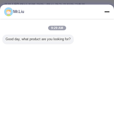
옥외 LED 택시 지붕 간판 , 택시 광고 표지판 고화질
Mr.Liu
LED DJ 부스
FashionLED DJ 부스 P5 LED Dj는 클럽/텔레비전을 위한 경이로운
조명 효과를 가립니다
9:29 AM
Good day, what product are you looking for?
큰 스크린 LED 텔레비젼
옥외 P5 평면 화면은 상점가/연주회 SMD2727를 위한 텔레비젼을
지도했습니다
언어를 바꾸십시오
Korean
홈
|
우리에 대하여
|
연락주세요
|
사이트맵
|
Privacy Policy
탁상용 전망
Copyright © 2016 - 2026 SHENZHEN KAILITE OPTOELECTRONIC
TECHNOLOGY CO., LTD.