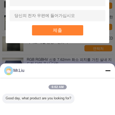
연락처
P6는 영상에 의하여 지도된 벽 옥외 27777dots를 위한
RGB LED 단위를/㎡ 6mm mudule 방수 처리합니다
연락처
제출
IP65 피치 6mm RGB LED 모듈 , 야외 SMD 3535 LED
비디오 패널 환경 - 친화적
연락처
RGB RGBHV 신호 7.62mm 화소 피치를 가진 실내 지
도된 단말 표시 단위
연락처
Mr.Liu
Eco 풀 컬러 영상 스크린을 위한 친절한 LED 역광선
단위/P6 LED SMD 단위
6:02 AM
연락처
Good day, what product are you looking for?
1 / 5