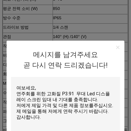
평균 전력 소비 (W)
850
방수 수준
IP65
드라이브 방법
1/4 스캔
관점
140° (H) /140° (V)
작동 온도
40~100
메시지를 남겨주세요
비디오 프레임 레이트 ((Hz)
≥ 60HZ
곧 다시 연락 드리겠습니다!
디스플레이 갱신 속도 ((Hz)
≥ 1920HZ
회색 레벨 (색)
16.7백만
MTBF
≥50,000시간
수명
≥100,000시간
작동 전압
220V±15% 또는 110V±15%
파장
G 520-525 B 470-475
그래픽 카드
DVI 그래픽 카드
비디오 신호
RF, S-비디오, RGB, RGBHV, YUV, YC 등