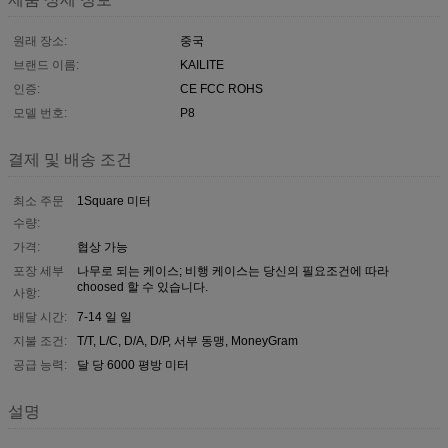
원래 장소:
중국
브랜드 이름:
KAILITE
인증:
CE FCC ROHS
모델 번호:
P8
결제 및 배송 조건
최소 주문
1Square 미터
수량:
가격:
협상 가능
포장 세부
나무로 되는 케이스; 비행 케이스는 당신의 필요조건에 따라
choosed 할 수 있습니다.
사항:
배달 시간:
7-14 일 일
지불 조건:
T/T, L/C, D/A, D/P, 서부 동맹, MoneyGram
공급 능력:
달 당 6000 평방 미터
설명