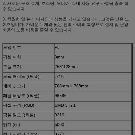
2. 새로운 구조 설계, 호스팅, 오버쇼, 실내 사용 요구 사항을 충족 할
수 있습니다.
3. 탁월한 열 분산 디자인과 성능을 가지고 있습니다. 그것은 낮은 노
이즈입니다. 가벼운 무게와 낮은 전력 소비의 특징으로 설치 및 운영
비용의 노동 비용을 줄일 수 있습니다.
모델 번호
P8
픽셀 피치
8mm
모듈 크기
256*128mm
모듈 해상도 ((픽셀)
32*16
캐비닛 크기
768mm × 768mm
패널 해상도 ((픽셀)
96×96
픽셀 구성 (RGB)
SMD 3 in 1
픽셀 밀도 ((픽셀)
9216
밝기 (cd)
5000
최고 시선거리 (m)
8~70