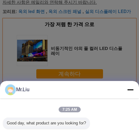
자세한 사항은 에밀리와 연락해 주시기 바랍니다.
옥외 led 화면
옥외 스크린 패널
실외 디스플레이 LED가
꼬리표:
,
,
가장 저렴 한 가격 으로
비동기적인 야외 풀 컬러 LED 디스플
레이
계속하다
Mr.Liu
옥외 LED 디스플레이
더 많은 것
7:25 AM
Good day, what product are you looking for?
P10 P8 옥외 풀 컬
풀 컬러 HD는 광고
쇼핑몰 광고를 위
포울 서포오
러 지도된 전시 광
를 위한 벽 스크린
한 P6 RGB 야외
은 디스플
고 영상 SMD 320
전시 옥외 P4.81
풀 컬러 LED 디스
널 길가 