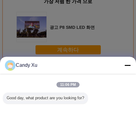
가장 저렴 한 가격 으로
광고 P8 SMD LED 화면
계속하다
Candy Xu
Smd led 화면
더 많은 것
11:06 PM
Good day, what product are you looking for?
방수 옥외 SMD
선명한 SMD LED
HD 풀 컬러 P3
높은 광도
LED 스크린 110-
스크린 P6 상업용
SMD는 스크린 실
배경 벽
220v
내 임대료 발광 다
P4.81 임
이오드 표시
하여 지도
576X576mm 내각
스크린을
을 지도했습니다
받아서 만
언어를 바꾸십시오
다
Korean