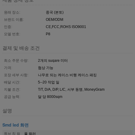
원래 장소:
중국 (본토)
브랜드 이름:
OEM/ODM
인증:
CE,FCC,ROHS ISO9001
모델 번호:
P8
결제 및 배송 조건
최소 주문 수량:
2개의 suqare 미터
가격:
협상 가능
포장 세부 사항:
나무로 되는 케이스 비행 케이스 패킹
배달 시간:
5--20 작업 일
지불 조건:
T/T, D/A, D/P, L/C, 서부 동맹, MoneyGram
공급 능력:
달 당 8000sqm
설명
Smd led 화면
튜브 칩 컬
풀 컬러