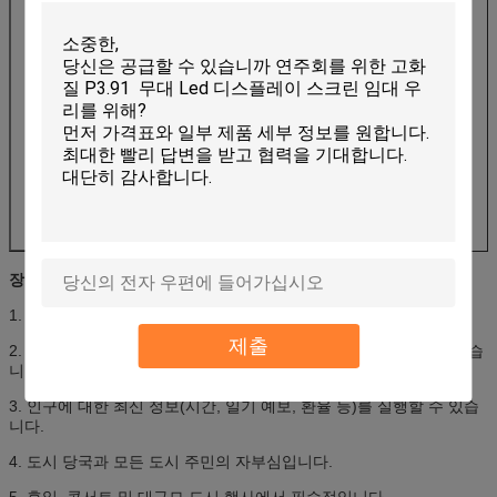
LED 칩
Epistar(대만산)
구동 모드
1/4 스캔
시청 거리
≥8m
시야각
140H/120V
입력 전원
AC220±15%,50Hz
작동 전압
DC5V
전력 소비
최대:900w/sqm, 평균:500w/sqm
주변 온도
-20°C∼60°C
화면 수명
≥100000시간
침투 보호
전면 IP65, 후면 IP54
장점
1. 라디오 및 텔레비전과 같은 대중 매체와 효과적으로 완료;
제출
2. TV 광고를 포함한 비디오 및 실시간 TV 프로그램을 방송할 수 있습
니다.
3. 인구에 대한 최신 정보(시간, 일기 예보, 환율 등)를 실행할 수 있습
니다.
4. 도시 당국과 모든 도시 주민의 자부심입니다.
5. 휴일, 콘서트 및 대규모 도시 행사에서 필수적입니다.