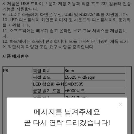
8. 제품은 USB 드라이브 문자 저장 기능과 직렬 포트 232 컴퓨터 전송
기능을 지원합니다.
9. LED 디스플레이 화면은 무선, USB 및 RS232/485를 지원합니다.
10. LED 디스플레이 화면은 이미지 및 사운드의 디스플레이와 동기화
를 지원합니다.
11. 소프트웨어는 배우기 쉽고 온라인 무료 교육 서비스를 제공합니
다.
12. 하드웨어는 조립이 편리합니다. 모듈 디자인은 다양한 제품 크기
에 적합하며 다양한 조립 요구 사항을 충족합니다.
제품 매개변수
P8
픽셀 피치
8mm
픽셀 밀도
15625 픽셀/sqm
LED 캡슐화 유형
SMD3535
균형 밝기 포함
≥6000니트
모듈 크기
256*128mm
모듈 해상도
32*16
메시지를 남겨주세요
캐비닛 크기
1024*1204/1280*1024
캐비닛 해상도
128*128/160*128도트
곧 다시 연락 드리겠습니다!
캐비닛 재질
강철
픽셀 구성
1R1G1B