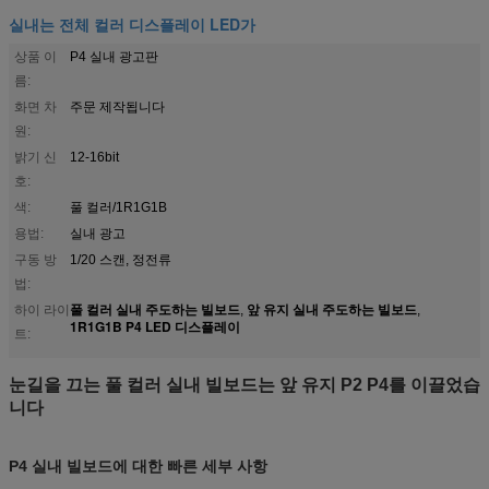
실내는 전체 컬러 디스플레이 LED가
상품 이
P4 실내 광고판
름:
화면 차
주문 제작됩니다
원:
밝기 신
12-16bit
호:
색:
풀 컬러/1R1G1B
용법:
실내 광고
구동 방
1/20 스캔, 정전류
법:
풀 컬러 실내 주도하는 빌보드
앞 유지 실내 주도하는 빌보드
하이 라이
,
,
1R1G1B P4 LED 디스플레이
트:
눈길을 끄는 풀 컬러 실내 빌보드는 앞 유지 P2 P4를 이끌었습
니다
P4 실내 빌보드에 대한 빠른 세부 사항