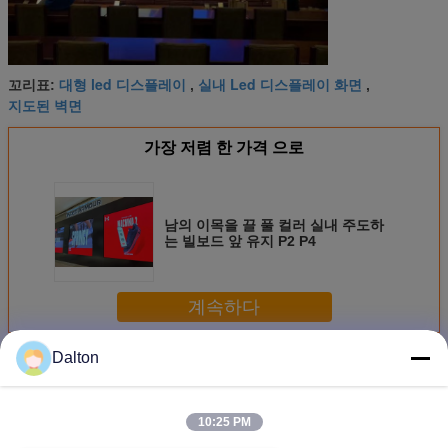
대형 led 디스플레이
실내 Led 디스플레이 화면
꼬리표:
,
,
지도된 벽면
가장 저렴 한 가격 으로
남의 이목을 끌 풀 컬러 실내 주도하
는 빌보드 앞 유지 P2 P4
계속하다
Dalton
실내는 전체 컬러 디스플레이 LED가
더 많은 것
10:25 PM