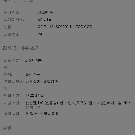
원래 장소:
센즈헨 중국
브랜드 이름:
KAILITE
인증:
CE RoHS ISO9001 UL FCC CCC
모델 번호:
P4
결제 및 배송 조건
최소 주문 수
2 평방미터
량:
가격:
협상 가능
포장 세부 사
나무 상자 / 비행기 건
항:
배달 시간:
약 22-24 일
지불 조건:
전신환, L/C (신용장), 인수 인도, D/P (지급도 조건), 머니그램, 웨스
턴 유니온
공급 능력:
달 당 8000 평방 미터
설명