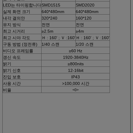
LED는 타이핑합니다
SMD1515
SMD2020
실제 화면 크기
640*480mm
640*480mm
내각 결의안
320*240
160*120
유지 방식
전면
전면
최고 시거리
≥2.5m
≥4m
최고 시야 각도
Ｈ : 160' ; Ｖ :160'
Ｈ : 160' ; Ｖ :160'
구동 방법 (정전류)
1/40 스캔
1/20 스캔
비디오 프레임률
≥60 Hz
갱신 속도
1920-3840Hz
밝기
≥800nits
밝기 신호
12-16bit
진입 보호
IP43
사용 시간
>100,000 시간
비율
<0>