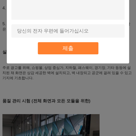
4. 낮은 불량품 rate()
, 장기간 수명 범위 (
).
<0>
>100,000 시간
5.
우리의 상품은 CE-LVD를 통과했고, CE-EMC, FCC, 로에스, ISO, 3C 인증, 많
은 국가로 발송할 수 있습니다.
제출
실내 빌보드의 적용
주로 광고를 위해, 쇼핑몰, 상업 중심가, 지하철, 패스웨이, 경기장, 기타 등등에 설
치된 채 화면은 상감 세공한 벽에 설치되고, 벽 내장되고 공군에 걸려 있을 수 있고
기지에 기초합니다.
품질 관리 시험 (전체 화면과 모든 모듈을 위한)