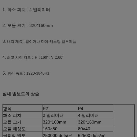
1. 화소 피치 : 4 밀리미터
2. 모듈 크기 : 320*160mm
3.
내각 재료 : 철이거나 다이-캐스팅 알루미늄
4.
:
최고 시야 각도
Ｈ : 160' ; Ｖ :160'
5.
:
갱신 속도
1920-3840Hz
실내 빌보드의 상술
항목
P2
P4
화소 피치
2 밀리미터
4 밀리미터
모듈 크기
320*160mm
320*160mm
모듈 해상도
160×80
80×40
물리적 밀도
250000 dots/㎡
62500 dots/㎡