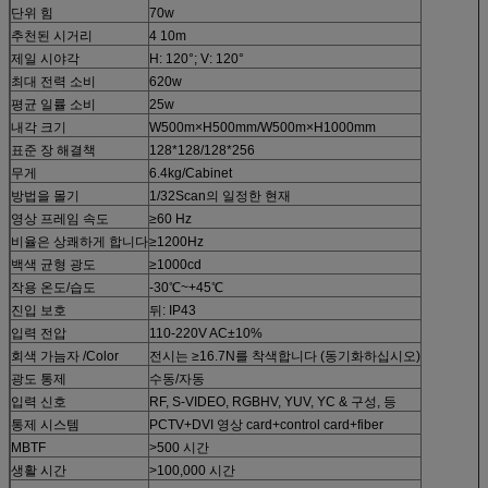
단위 힘
70w
추천된 시거리
4 10m
제일 시야각
H: 120°; V: 120°
최대 전력 소비
620w
평균 일률 소비
25w
내각 크기
W500m×H500mm/W500m×H1000mm
표준 장 해결책
128*128/128*256
무게
6.4kg/Cabinet
방법을 몰기
1/32Scan의 일정한 현재
영상 프레임 속도
≥60 Hz
비율은 상쾌하게 합니다
≥1200Hz
백색 균형 광도
≥1000cd
작용 온도/습도
-30℃~+45℃
진입 보호
뒤: IP43
입력 전압
110-220V AC±10%
회색 가늠자 /Color
전시는 ≥16.7N를 착색합니다 (동기화하십시오)
광도 통제
수동/자동
입력 신호
RF, S-VIDEO, RGBHV, YUV, YC & 구성, 등
통제 시스템
PCTV+DVI 영상 card+control card+fiber
MBTF
>
500 시간
생활 시간
>
100,000 시간