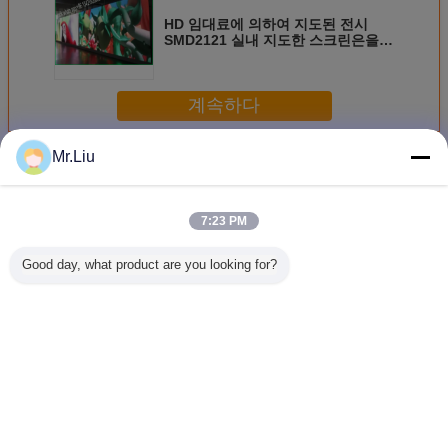
HD 임대료에 의하여 지도된 전시
SMD2121 실내 지도한 스크린은을
가진 내각 - 주물 죽습니다
계속하다
Mr.Liu
실내 임대료 LED 스크린
더 많은 것
7:23 PM
Good day, what product are you looking for?
실내 렌터 LED 스
P3.91 P4.81 연주
HD 풀 컬러 P3.91
이동하기 
크린 1300cd/M2
회를 위한 영상 가
실내 임대료 LED
주도하는 
공업자를 가진 알
스크린 임대료
튼 화면 P2
루미늄 최고 호리
SMD
사를 위한
호리한 지도된 스
250mm*250mm
대를 이끌
크린 고용
패널 크기
언어를 바꾸십시오
Korean