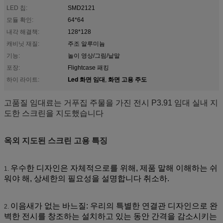
LED 칩:
SMD2121
모듈 확인:
64*64
내각 해결책:
128*128
캐비닛 재질:
주조 알루미늄
기능:
놀이 영상/그림/낱말
포장:
Flightcase 패킹
Led 화면 임대
화면 고용 주도
하이 라이트:
,
고품질 임대료는 거푸집 주물을 가진 전시 P3.91 임대 실내 지
도한 스크린을 지도했습니다
옥외 지도된 스크린 고용 특징
우수한 디자인은 자체적으로를 위해, 제품 말해 이해하는 쉬
1.
워야 해, 상세한의 필요성을 설명합니다 취소하.
이음새가 없는 바느질: 우리의 특별한 연결관 디자인으로 완
2.
벽한 전시를 창조하는 설치하고 있는 동안 간격을 감소시키는