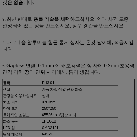
것은 쉽습니다.
최신 반대로 충돌 기술을 채택하고십시오, 임대 사건 도중
3.
안정되어 있는 장을 만드십시오, 장수 경간을 만드십시오.
마그네슘 알루미늄 합금 통제 상자는 온갖 날씨에, 적응시킵
4.
니다.
Gapless 연결: 0.1 mm 이하 포용력은 장 사이 0.2mm 포용력
5.
간격 이하 장과 단위 사이에서, 틈이 생깁니다.
품목
PH3.91
색깔
가득 차있 색깔 진짜 화소
환경을 이용하십시오
실내
화소 피치
3.91mm
단위 크기
250*250
육체적인 조밀도
65536dots/평방 미터
화소 윤곽
1R1G1B
LED 칩
SMD2121
단위 해결책
64*64