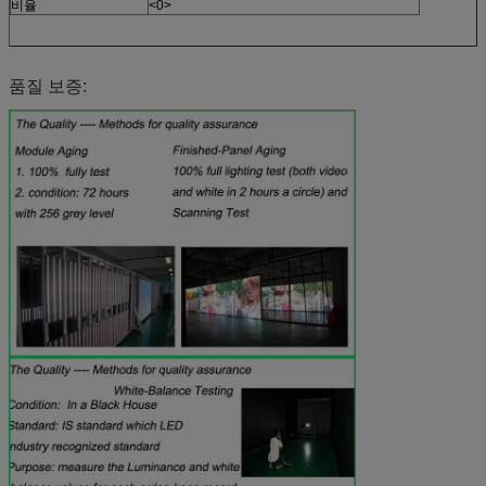
비율
<0>
품질 보증: