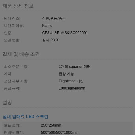
제품 상세 정보
원래 장소:
심천/광동/중국
브랜드 이름:
Kailite
인증:
CE&UL&RoHS&ISO092001
모델 번호:
실내 P3.91
결제 및 배송 조건
최소 주문 수량:
1개의 squarter 미터
가격:
협상 가능
포장 세부 사항:
Flightcase 패킹
공급 능력:
1000sqm/month
설명
실내 임대료 LED 스크린
모듈 크기:
250*250mm
캐비닛 크기:
500*500/500*1000mm