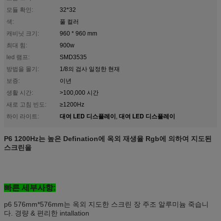
모듈 확인:
32*32
색:
풀 컬러
캐비닛 크기:
960 * 960 mm
최대 힘:
900w
led 램프:
SMD3535
방법을 몰기:
1/8의 검사 일정한 현재
보증:
이년
생활 시간:
>100,000 시간
새로 고침 빈도:
≥1200Hz
대여 LED 디스플레이
대여 LED 디스플레이
하이 라이트:
,
P6 1200Hz는 높은 Defination에 옥외 재생율 Rgb에 의하여 지도된
스크린을
빠른 세부사항:
p6 576mm*576mm는 옥외 지도한 스크린 장 주조 알루미늄 죽습니
다. 경량 & 편리한 intallation