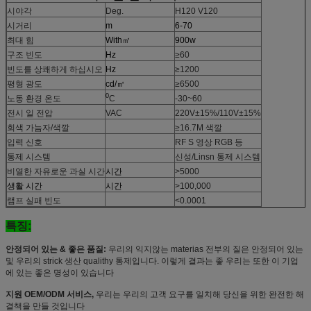
시야각
Deg.
H120 V120
시거리
m
6-70
최대 힘
With㎡
900w
구조 빈도
Hz
≥60
빈도를 상쾌하게 하십시오
Hz
≥1200
평형 광도
cd/㎡
≥6500
0
노동 환경 온도
C
-30~60
전시 일 전압
VAC
220V±15%/110V±15%
회색 가늠자/색깔
≥16.7M 색깔
입력 신호
RF S 영상 RGB 등
통제 시스템
신성/Linsn 통제 시스템
비열한 자유로운 과실 시간
시간
>5000
생활 시간
시간
>100,000
램프 실패 빈도
<0.0001
특징:
안정되어 있는 & 좋은 품질:
우리의 익지않는 materias 전부의 질은 안정되어 있는
및 우리의 strick 생산 qualithy 통제입니다. 이렇게 결과는 좋 우리는 또한 이 기업
에 있는 좋은 명성이 있습니다
지원 OEM/ODM 서비스,
우리는 우리의 고객 요구를 일치해 당신을 위한 완전한 해
결책을 만들 것입니다