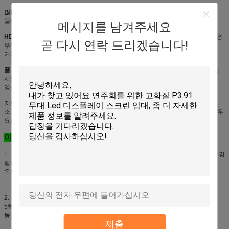
많은 놀이 파일 지원:
영상, 원본, 그림, 도표, PPT, 섬광 및 어떤 근원
텔레비젼에서, VCD, DVD 등
메시지를 남겨주세요
HD는 & 높이 재생율을:
각 지도한 단위를 위한 해결책은 32*32, 이렇게 보기인 경
곧 다시 연락 드리겠습니다!
우에
거리는 6 미터입니다 또는 더 많은 것은, 효력 이 모형을 위해 충분히 좋습니다.
풀 컬러:
1 지도한 램프, 우수한 색깔 성과에서 SMD3535 3를 채택하고 보여주십
시오
영상 베스트 및 현실의 내용
지도한 단위 및 장을 방수 처리하십시오; 쉬운 정비 & 임명; 관계되는 저출력
소비; 넓은 시야각은, 각 단위 고쳐질 수 있습니다, 그래서 쉽 아닙니다 당신을 매우
요할 것입니다
이점:
1.
공장 7 년,
우리는 7 년간 지도한 스크린 제조자, 우리 안으로 있습니다 부유한 경
험이입니다
옥외와 실내 지도된 전시, 질은 보장됩니다
2. 우리가 공장이기 때문에
가격 우위성은
, 우리의 가격 중매인 보다는 더 낮은
5%-10% 입니다
동일한 수준에 무역업자
제출