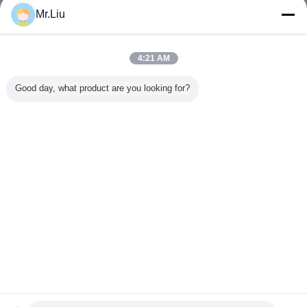
Mr.Liu
옥외 임대료는 스크린을 지도했습니다
더 많은 것
4:21 AM
Good day, what product are you looking for?
4mm 픽셀 피치 야
780w 옥외 임대료
임대료에 의하여
방수 옥외
외 렌터 LED 화면
는 스크린 110-
지도된 전시 화면
는 스크린 
220V AC를 주조
최고 얇은 P3.91
구 경기
알루미늄 Smd 죽
영상 벽 SMD1921
96*96 해
습니다 2727
64x64 점을 상연하
도했습
P4.81 지도했습니
십시오
언어를 바꾸십시오
다
Korean
홈
|
우리에 대하여
|
연락주세요
|
사이트맵
|
Privacy Policy
탁상용 전망
Copyright © 2016 - 2026 SHENZHEN KAILITE OPTOELECTRONIC
TECHNOLOGY CO., LTD.
All rights reserved.