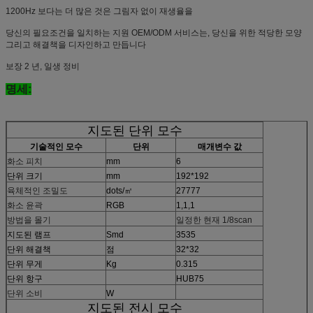
1200Hz 보다는 더 많은 것은 그림자 없이 재생율을
당신의 필요조건을 일치하는 지원 OEM/ODM 서비스는, 당신을 위한 적당한 모양
그리고 해결책을 디자인하고 만듭니다
보장 2 년, 일생 정비
명세:
지도된 단위 모수
기술적인 모수
단위
매개변수 값
화소 피치
mm
6
단위 크기
mm
192*192
육체적인 조밀도
dots/㎡
27777
화소 윤곽
RGB
1,1,1
방법을 몰기
일정한 현재 1/8scan
지도된 램프
Smd
3535
단위 해결책
점
32*32
단위 무게
Kg
0.315
단위 항구
HUB75
단위 소비
W
지도된 전시 모수