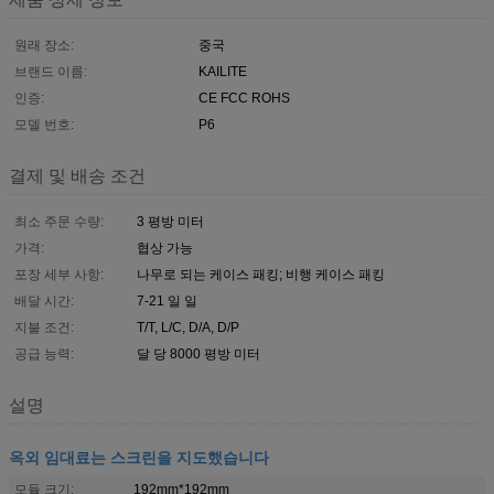
원래 장소:
중국
브랜드 이름:
KAILITE
인증:
CE FCC ROHS
모델 번호:
P6
결제 및 배송 조건
최소 주문 수량:
3 평방 미터
가격:
협상 가능
포장 세부 사항:
나무로 되는 케이스 패킹; 비행 케이스 패킹
배달 시간:
7-21 일 일
지불 조건:
T/T, L/C, D/A, D/P
공급 능력:
달 당 8000 평방 미터
설명
옥외 임대료는 스크린을 지도했습니다
모듈 크기:
192mm*192mm