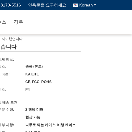
-8179-5516
인용문을 요구하세요
Korean
뉴스
경우
벽을 지도했습니다
도했습니다
상세 정보:
장소:
중국 (본토)
 이름:
KAILITE
CE, FCC, ROHS
번호:
P4
및 배송 조건:
주문 수량:
2 평방 미터
협상 가능
세부 사항:
나무로 되는 케이스, 비행 케이스