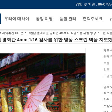
영업 및 지원 :
86-0755
우리에 대하여
공장 여행
품질 관리
연락주세요
짜맞춰진 HD 큰 스크린은 텔레비젼 영화관 4mm 1/16 검사를 위한 영상 스크린 
 영화관 4mm 1/16 검사를 위한 영상 스크린 벽을 지
제품 
원래 
브랜드
인증:
모델 
결제 
최소 
가격:
포장 