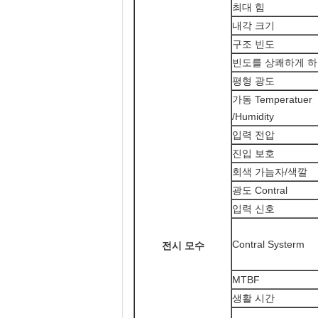
최대 힘
내각 크기
구조 빈도
빈도를 상쾌하게 
평형 광도
가동 Temperatuer
/Humidity
입력 전압
진입 보호
회색 가늠자/색깔
광도 Contral
입력 신호
Contral Systerm
전시 모수
MTBF
생활 시간