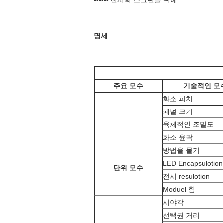
------ 전시회 스크린을 위해
명세
주요 모수
기술적인 모
화소 피치
패널 크기
육체적인 조밀도
화소 윤곽
방법을 몰기
LED Encapsulotion
단위 모수
전시 resulotion
Moduel 힘
시야각
선택권 거리