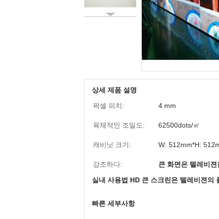
상세 제품 설명
픽셀 피치:
4 mm
육체적인 조밀도:
62500dots/㎡
캐비닛 크기:
W: 512mm*H: 512
강조하다:
큰 화면은 텔레비젼
실내 사용법 HD 큰 스크린은 텔레비젼의 풀
빠른 세부사항