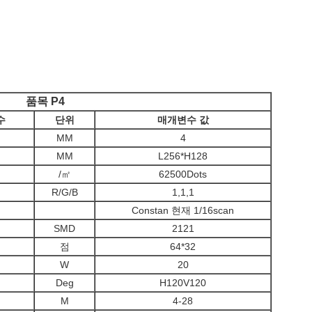
품목 P4
수
단위
매개변수 값
MM
4
MM
L256*H128
/㎡
62500Dots
R/G/B
1,1,1
Constan 현재 1/16scan
SMD
2121
점
64*32
W
20
Deg
H120V120
M
4-28