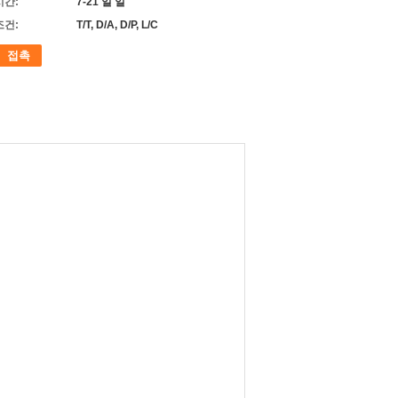
시간:
7-21 일 일
조건:
T/T, D/A, D/P, L/C
접촉