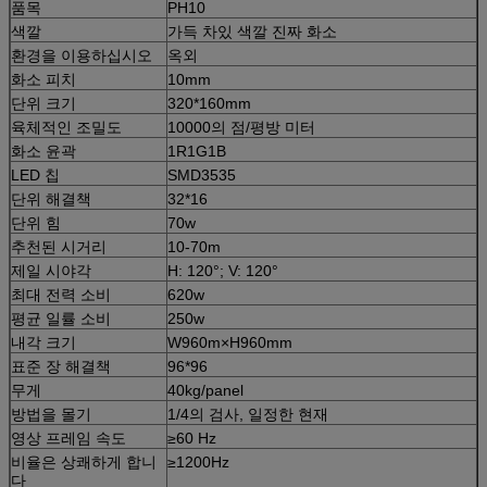
품목
PH10
색깔
가득 차있 색깔 진짜 화소
환경을 이용하십시오
옥외
화소 피치
10mm
단위 크기
320*160mm
육체적인 조밀도
10000의 점/평방 미터
화소 윤곽
1R1G1B
LED 칩
SMD3535
단위 해결책
32*16
단위 힘
70w
추천된 시거리
10-70m
제일 시야각
H: 120°; V: 120°
최대 전력 소비
620w
평균 일률 소비
250w
내각 크기
W960m×H960mm
표준 장 해결책
96*96
무게
40kg/panel
방법을 몰기
1/4의 검사, 일정한 현재
영상 프레임 속도
≥60 Hz
비율은 상쾌하게 합니
≥1200Hz
다