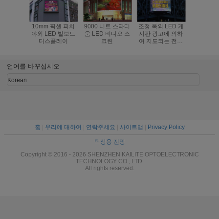
10mm 픽셀 피치
9000 니트 스타디
조정 옥외 LED 게
P8은 후
야외 LED 빌보드
움 LED 비디오 스
시판 광고에 의하
디스플레
디스플레이
크린
여 지도되는 전시
드라이브인
P6 풀 컬러 진짜 화
빌보드를 
소
니
언어를 바꾸십시오
Korean
홈
|
우리에 대하여
|
연락주세요
|
사이트맵
|
Privacy Policy
탁상용 전망
Copyright © 2016 - 2026 SHENZHEN KAILITE OPTOELECTRONIC
TECHNOLOGY CO., LTD.
All rights reserved.