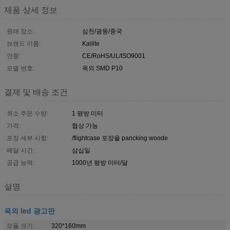
제품 상세 정보
원래 장소:
심천/광동/중국
브랜드 이름:
Kailite
인증:
CE/RoHS/UL/ISO9001
모델 번호:
옥외 SMD P10
결제 및 배송 조건
최소 주문 수량:
1 평방 미터
가격:
협상 가능
포장 세부 사항:
/flightcase 포장을 pancking woode
배달 시간:
삼십일
공급 능력:
1000년 평방 미터/달
설명
옥외 led 광고판
모듈 크기:
320*160mm