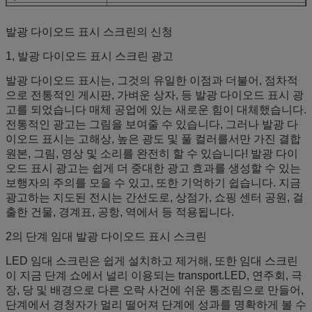
백색 균형 광도
≥6000cd
작용 온도/습도
-30℃~+45℃
발광 다이오드 표시 스크린의 신청
진입 보호
정면: IP 67; 뒤: IP65
1, 발광 다이오드 표시 스크린 광고
입력 전압
110-220V AC±10%
회색 가늠자 /Color
전시는 ≥16.7N를 착색합니다 (동기화하십시
발광 다이오드 표시는, 그것의 유일한 이점과 더불어, 점차적
오)
으로 전통적인 게시판, 가벼운 상자, 등 발광 다이오드 표시 광
광도 통제
수동/자동
고를 되었습니다 매체 공업에 있는 새로운 힘이 대체했습니다.
입력 신호
RF, S-VIDEO, RGBHV, YUV, YC & 구성, 등
전통적인 광고는 그림을 보여줄 수 있습니다, 그러나 발광 다
통제 시스템
PCTV+DVI 영상 card+control card+fiber
이오드 표시는 고해상, 높은 광도 및 풀 컬러를서만 가진 결합
MBTF
500 시간
>
원본, 그림, 영상 및 소리를 완전히 할 수 있습니다! 발광 다이
생활 시간
100,000 시간
>
오드 표시 광고는 쉽게 더 중대한 광고 효과를 생성할 수 있는
비율
<0>
보행자의 주의를 모을 수 있고, 또한 기억하기 쉽습니다. 지금
광고하는 지도된 전시는 간선도로, 상점가, 쇼핑 센터 공원, 걸
출한 건물, 경계표, 공항, 역에서 등 적용됩니다.
2의 단계 임대 발광 다이오드 표시 스크린
LED 임대 스크린은 쉽게 설치하고 제거해, 또한 임대 스크린
이 지금 단계 쇼에서 널리 이용되는 transport.LED, 연주회, 극
장, 당 및 배경으로 다른 오락 사건에 쉬운 통조림으로 만들어,
단계에서 경청자가 멀리 떨어져 단계에 성과를 명확하게 볼 수