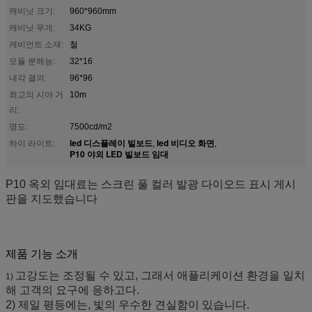
캐비닛 크기:
960*960mm
캐비닛 무게:
34KG
캐비언트 소재:
철
모듈 분해능:
32*16
내각 결의:
96*96
최고의 시야 거
10m
리:
명도:
7500cd/m2
led 디스플레이 빌보드
led 비디오 화면
하이 라이트:
,
,
P10 야외 LED 빌보드 임대
P10 옥외 임대료는 스크린 풀 컬러 발광 다이오드 표시 게시
판을 지도했습니다
제품 기능 소개
고강도는 조정될 수 있고, 그래서 애플리케이션 환경을 일치
1)
해 고객의 요구에 응하고다.
2) 제일 평등에는, 빛의 우수한 견실함이 있습니다.