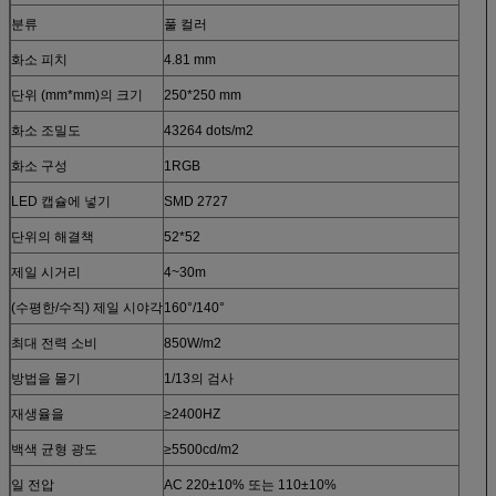
분류
풀 컬러
화소 피치
4.81 mm
단위 (mm*mm)의 크기
250*250 mm
화소 조밀도
43264
dots/m2
화소 구성
1RGB
LED 캡슐에 넣기
SMD 2727
단위의 해결책
52*52
제일 시거리
4~30m
(수평한/수직) 제일 시야각
160°/140°
최대 전력 소비
850W/m2
방법을 몰기
1/13의 검사
재생율을
≥2400HZ
백색 균형 광도
≥5500cd/m2
일 전압
AC 220±10% 또는 110±10%