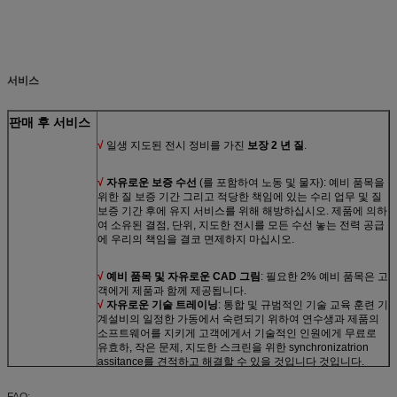
서비스
판매 후 서비스
√
일생 지도된 전시 정비를 가진
보장 2 년 질
.
√
자유로운 보증 수선
(를 포함하여 노동 및 물자): 예비 품목을
위한 질 보증 기간 그리고 적당한 책임에 있는 수리 업무 및 질
보증 기간 후에 유지 서비스를 위해 해방하십시오. 제품에 의하
여 소유된 결점, 단위, 지도한 전시를 모든 수선 놓는 전력 공급
에 우리의 책임을 결코 면제하지 마십시오.
√
예비 품목 및 자유로운 CAD 그림
: 필요한 2% 예비 품목은 고
객에게 제품과 함께 제공됩니다.
√
자유로운 기술 트레이닝
: 통합 및 규범적인 기술 교육 훈련
기
계설비의 일정한 가동에서
숙련되기 위하여 연수생
과 제품의
소프트웨어를
지키게
고객에게서 기술적인 인원에게 무료로
유효하
, 작은 문제, 지도한 스크린을 위한 synchronizatrion
assitance를 견적하고 해결할 수 있을 것입니다 것입니다.