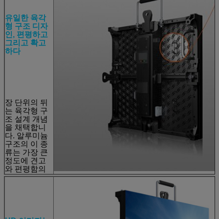
유일한 육각
형 구조 디자
인, 편평하고
그리고 확고
하다
장 단위의 뒤
는 육각형 구
조 설계 개념
을 채택합니
다. 알루미늄
구조의 이 종
류는 가장 큰
정도에 견고
와 편평함의
특징을 지킵
니다. 전체적
인 스크린은
전형적인 특
징의 모이기
후에 입니다.