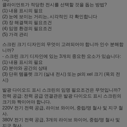
FAQ:
√
고객 수사
: 우리의 판매 후 팀 또는 제품의 근무 조건을 철저
클라이언트가 적당한 전시를 선택할 것을 돕는 방법?
히 구명하고, 문제를 발견하고 문제를 즉시 해결하는 보증 기간
(1) 내용 표시의 필요
에 이메일 사용자는 매달 전화를 걸 것입니다.
(2) 눈에 보이는 거리는, 시각적인 각 확인합니다
(3) 장 해결책의 필요조건
√
소프트웨어 업그레이드
: 통제 시스템의 일생 정비, 시스템 기
(4) 임명 환경의 필요조건
능에 끊임없는 개선 및 끝이 없는 소프트웨어 업그레이드, 지금
우리는 Linsn 또는 신성 통제 시스템 사용했습니다
(5) 가격 관리
스크린 크기 디자인의 무엇이 고려되어야 합니까 인수 분해합
임명의
√
위치 지시 서비스는
유효합니다.
니까?
- 스크린 크기 디자인에 있는 3개의 중요한 요소가 있습니다:
(1) 내용 표시의 필요
(2) 분야와 공간의 상태
(3) 단위 템플렛 크기 (실내 전시) 또는 pi의 xel 크기 (옥외 전
시)
발광 다이오드 표시 스크린의 임명 필요조건은 무엇입니까?
전력 공급: 전력 공급 연결관은 발광 다이오드 표시 스크린의
크기와 짝이어야 합니다.
220V 전기 전력 공급, 라이브 와이어, 중립/영 철사 및 지구 철
사.
380V 전기 전력 공급, 3개의 라이브 와이어, 중립/영 철사 및
지구 철사.