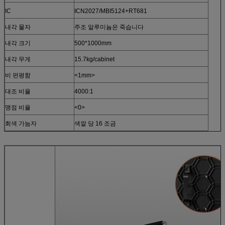
IC
ICN2027/MBI5124+RT681
내각 물자
주조 알루미늄은 죽습니다
내각 크기
500*1000mm
내각 무게
15.7kg/cabinet
비 편평함
<1mm>
대조 비율
4000:1
맹점 비율
<0>
회색 가늠자
색깔 당 16 조금