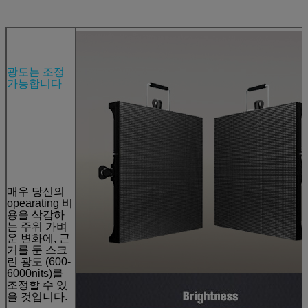
광도는 조정
가능합니다
매우 당신의
opearating 비
용을 삭감하
는 주위 가벼
운 변화에, 근
거를 둔 스크
린 광도 (600-
6000nits)를
조정할 수 있
을 것입니다.