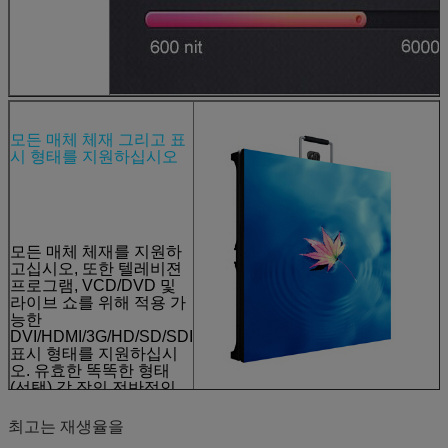
모든 매체 체재 그리고 표
시 형태를 지원하십시오
모든 매체 체재를 지원하
고십시오, 또한 텔레비젼
프로그램, VCD/DVD 및
라이브 쇼를 위해 적용 가
능한
DVI/HDMI/3G/HD/SD/SDI
표시 형태를 지원하십시
오. 유효한 똑똑한 형태
(선택) 각 장의 전반적인
근무 시간 그리고 온도를
감시하기 위하여. 전력 공
최고는 재생율을
급에 있는 Hotplug.