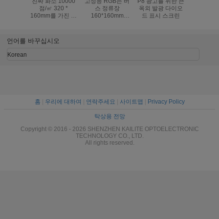
진짜 화소 10000
고성능 RGB는 버
P8 광고를 위한 큰
스포츠 경기
점/㎡ 320 *
스 정류장
옥외 발광 다이오
밀리미터 L
160mm를 가진 잘
160*160mm
드 표시 스크린
기장 스크
고정된 P10 RGB
1R1G1B 40000 점
디지털 매
LED 스크린
을 위한 영상 벽을/
디스플
㎡ 지도했습니다
언어를 바꾸십시오
Korean
홈
|
우리에 대하여
|
연락주세요
|
사이트맵
|
Privacy Policy
탁상용 전망
Copyright © 2016 - 2026 SHENZHEN KAILITE OPTOELECTRONIC
TECHNOLOGY CO., LTD.
All rights reserved.