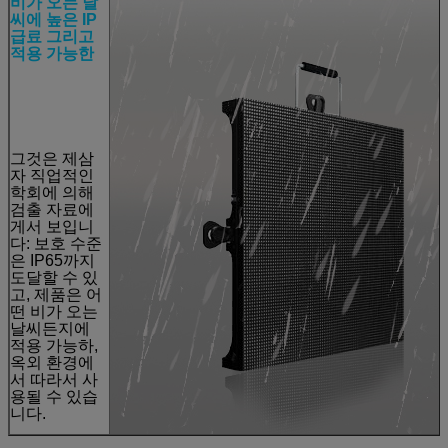
비가 오는 날
씨에 높은 IP
급료 그리고
적용 가능한
그것은 제삼
자 직업적인
학회에 의해
검출 자료에
게서 보입니
다: 보호 수준
은 IP65까지
도달할 수 있
고, 제품은 어
떤 비가 오는
날씨든지에
적용 가능하,
옥외 환경에
서 따라서 사
용될 수 있습
니다.