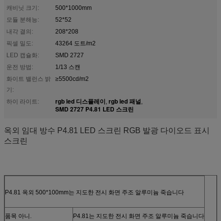
캐비닛 크기:
500*1000mm
모듈 분해능:
52*52
내각 결의:
208*208
픽셀 밀도:
43264 도트/m2
LED 캡슐화:
SMD 2727
운전 방법:
1/13 스캔
화이트 밸런스 밝
≥5500cd/m2
기:
rgb led 디스플레이
rgb led 패널
하이 라이트:
,
,
SMD 2727 P4.81 LED 스크린
옥외 임대 방수 P4.81 LED 스크린 RGB 발광 다이오드 표시
스크린
P4.81 옥외 500*100mm는 지도한 전시 화면 주조 알루미늄 죽습니다
품목 아니.
P4.81는 지도한 전시 화면 주조 알루미늄 죽습니다