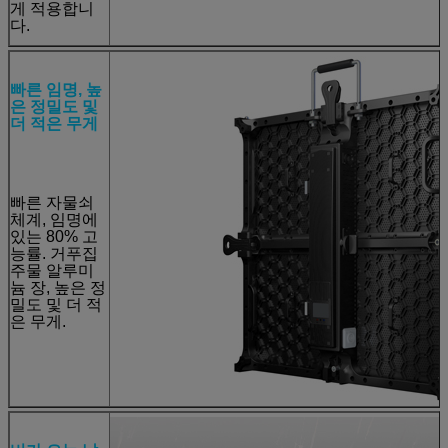
게 적용합니
다.
빠른 임명, 높
은 정밀도 및
더 적은 무게
빠른 자물쇠
체계, 임명에
있는 80% 고
능률. 거푸집
주물 알루미
늄 장, 높은 정
밀도 및 더 적
은 무게.