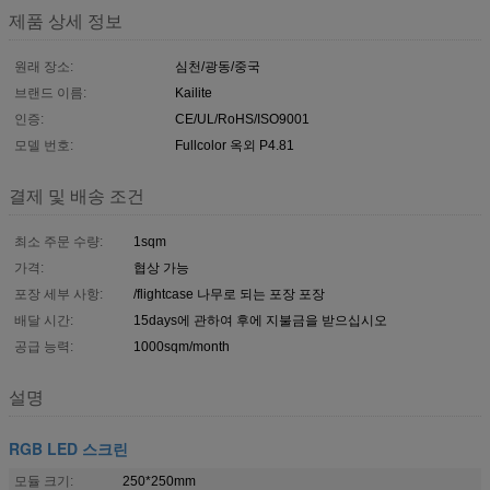
제품 상세 정보
원래 장소:
심천/광동/중국
브랜드 이름:
Kailite
인증:
CE/UL/RoHS/ISO9001
모델 번호:
Fullcolor 옥외 P4.81
결제 및 배송 조건
최소 주문 수량:
1sqm
가격:
협상 가능
포장 세부 사항:
/flightcase 나무로 되는 포장 포장
배달 시간:
15days에 관하여 후에 지불금을 받으십시오
공급 능력:
1000sqm/month
설명
RGB LED 스크린
모듈 크기:
250*250mm