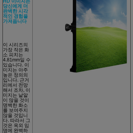
HD 이미지는
당신에게 더
완벽한 시각
적인 경험을
가져옵니다
이 시리즈의
가장 작은 화
소 피치는
4.81mm일 수
있습니다. 이
미지는 아주
높은 정의의
입니다. 근거
리에서 전망
해서 조차, 이
미지는 낱알
이 많을 것이
명백한 화소
를 보여주지
않을 것입니
다. 따라서 그
것은 옥외 임
명에 완벽하