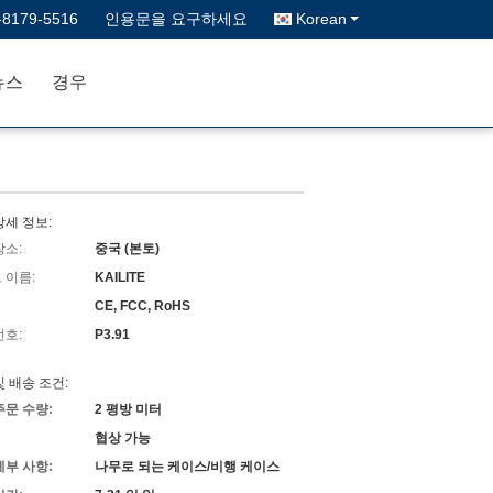
-8179-5516
인용문을 요구하세요
Korean
뉴스
경우
상세 정보:
장소:
중국 (본토)
 이름:
KAILITE
CE, FCC, RoHS
번호:
P3.91
및 배송 조건:
주문 수량:
2 평방 미터
협상 가능
세부 사항:
나무로 되는 케이스/비행 케이스