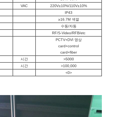
VAC
220V±10%/110V±10%
IP43
≥16.7M 색깔
수동/자동
RF/S-Video/RFB/etc
PCTV+DVI 영상
card+control
card+fiber
시간
>5000
시간
>100,000
<0>