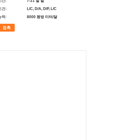
시간:
7-21 일 일
조건:
L/C, D/A, D/P, L/C
능력:
8000 평방 미터/달
접촉