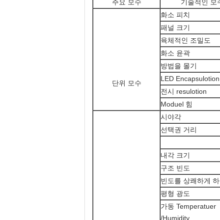
주요 모수
기술적인 모
화소 피치
패널 크기
육체적인 조밀도
화소 윤곽
방법을 몰기
LED Encapsulotion
단위 모수
전시 resulotion
Moduel 힘
시야각
선택권 거리
내각 크기
구조 빈도
빈도를 상쾌하게 
평형 광도
가동 Temperatuer
/Humidity