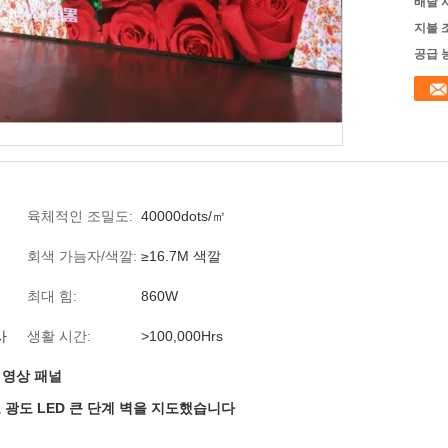
배달 
지불 
공급 
육체적인 조밀도:
40000dots/㎡
회색 가늠자/색깔:
≥16.7M 색깔
최대 힘:
860W
사
생활 시간:
>100,000Hrs
 영상 패널
고 광도 LED 큰 단계 벽을 지도했습니다