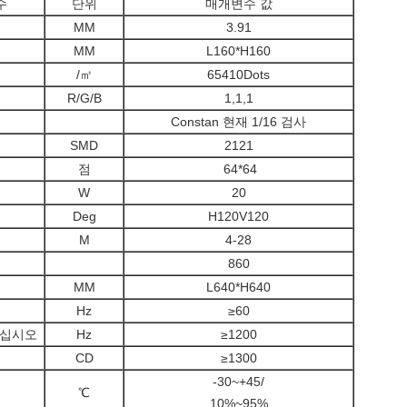
수
단위
매개변수 값
MM
3.91
MM
L160*H160
/㎡
65410Dots
R/G/B
1,1,1
Constan 현재 1/16 검사
SMD
2121
점
64*64
W
20
Deg
H120V120
M
4-28
860
MM
L640*H640
Hz
≥60
하십시오
Hz
≥1200
CD
≥1300
-30~+45/
℃
10%~95%