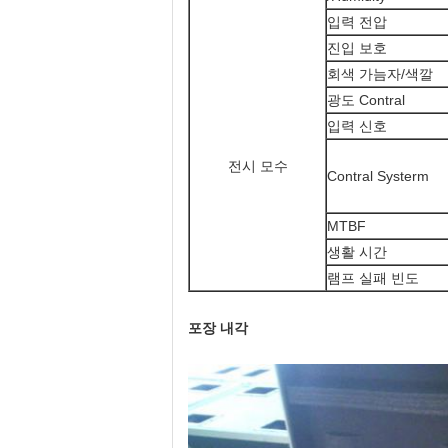
입력 전압
진입 보호
회색 가늠자/색깔
광도 Contral
입력 신호
전시 모수
Contral Systerm
MTBF
생활 시간
램프 실패 빈도
포장 내각