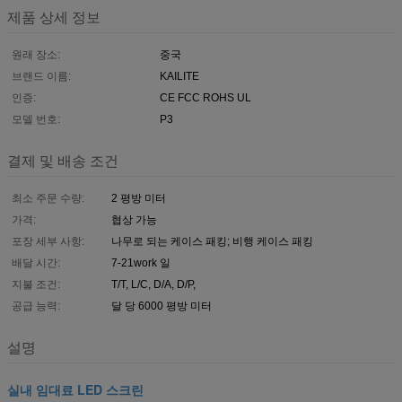
제품 상세 정보
원래 장소:
중국
브랜드 이름:
KAILITE
인증:
CE FCC ROHS UL
모델 번호:
P3
결제 및 배송 조건
최소 주문 수량:
2 평방 미터
가격:
협상 가능
포장 세부 사항:
나무로 되는 케이스 패킹; 비행 케이스 패킹
배달 시간:
7-21work 일
지불 조건:
T/T, L/C, D/A, D/P,
공급 능력:
달 당 6000 평방 미터
설명
실내 임대료 LED 스크린