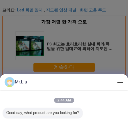
Led 화면 임대
지도된 영상 패널
화면 고용 주도
꼬리표:
,
,
가장 저렴 한 가격 으로
P3 최고는 호리호리한 실내 회의/폭
발을 위한 임대료에 의하여 지도된 스
크린을 상쾌하게 합니다
계속하다
Mr.Liu
실내 임대료 LED 스크린
더 많은 것
2:44 AM
Good day, what product are you looking for?
실내 렌터 LED 스
P3.91 P4.81 연주
HD 풀 컬러 P3.91
이동하기 
크린 1300cd/M2
회를 위한 영상 가
실내 임대료 LED
주도하는 
공업자를 가진 알
스크린 임대료
튼 화면 P2
루미늄 최고 호리
SMD
사를 위한