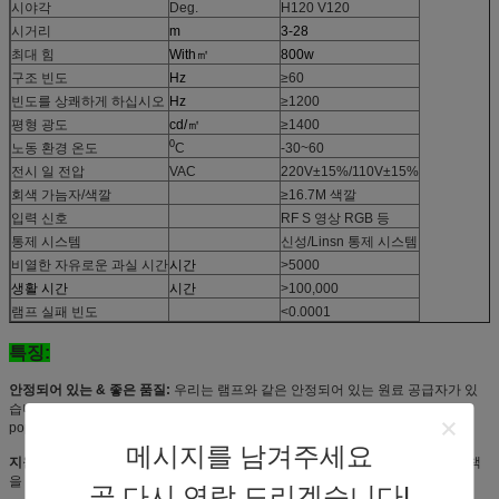
시야각
Deg.
H120 V120
시거리
m
3-28
최대 힘
With㎡
800w
구조 빈도
Hz
≥60
빈도를 상쾌하게 하십시오
Hz
≥1200
평형 광도
cd/㎡
≥1400
0
노동 환경 온도
C
-30~60
전시 일 전압
VAC
220V±15%/110V±15%
회색 가늠자/색깔
≥16.7M 색깔
입력 신호
RF S 영상 RGB 등
통제 시스템
신성/Linsn 통제 시스템
비열한 자유로운 과실 시간
시간
>5000
생활 시간
시간
>100,000
램프 실패 빈도
<0.0001
특징:
안정되어 있는 & 좋은 품질:
우리는 램프와 같은 안정되어 있는 원료 공급자가 있
습니다; IC;
popwer 공급; 통제 시스템 등. 각 연결, 우리는 엄격한 질 체크가 있습니다.
메시지를 남겨주세요
지원 OEM/ODM 서비스
및 개인화된 제공은 그리고 당신의 케이스를 위한 해결책
을 완료합니다
곧 다시 연락 드리겠습니다!