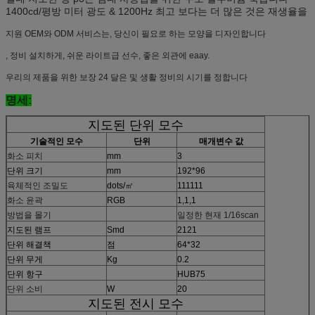
1400cd/평방 미터 광도 & 1200Hz 최고 보다는 더 많은 것은 재생율을
지원 OEM와 ODM 서비스는, 당신이 필요로 하는 모양을 디자인합니다
, 정비 설치하게, 쉬운 라이트급 선수, 좋은 외관에 eaay.
우리의 제품을 위한 보장 24 달은 및 생활 정비의 시기를 정합니다
명세:
지도된 단위 모수
기술적인 모수
단위
매개변수 값
화소 피치
mm
3
단위 크기
mm
192*96
육체적인 조밀도
dots/㎡
111111
화소 윤곽
RGB
1,1,1
방법을 몰기
일정한 현재 1/16scan
지도된 램프
Smd
2121
단위 해결책
점
64*32
단위 무게
Kg
0.2
단위 항구
HUB75
단위 소비
W
20
지도된 전시 모수