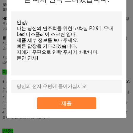
많은 놀이 파일 지원:
영상, 원본, 그림, 도표, PPT, 섬광 및 어떤 근원
텔레비젼에서, VCD, DVD 등
HD는 & 높이 재생율을:
각 지도한 단위를 위한 해결책은 64*32, 이렇게 보기인 경
우에
거리는 10 미터입니다 또는 더 많은 것은, 효력 이 모형을 위해 충분히 좋습니다.
풀 컬러:
1 지도한 램프, 우수한 색깔 성과에서 SMD3535 3를 채택하고 보여주십
시오
영상 베스트 및 현실의 내용
지도한 단위 및 장을 방수 처리하십시오; 쉬운 정비 & 임명; 관계되는 저출력
소비; 넓은 시야각
이점:
1.
라이트급 선수:
알루미늄 거푸집 주물 기술은 집합과 수송을 위해 편리한 8.5KG
단 하나 장 빛을 만큼 만듭니다.
2.
매우 얇은:
p4 실내 임대료에 의하여 지도된 스크린을 위한 장은 얇습니다, 그래
서 분해와 수송에 좋은 보고는 그리고 쉽습니다
제출
3.
유지하게 쉬운:
정비를 위한 전체적인 스크린을 분해하는 필요 없음. 각 성분은
그 목적을 위해 개인적으로 파견될 수 있습니다.
4.
고요한:
알루미늄 구조는 아무 팬도 요구하지 않습니다. 고요한 전력 공급과 결
합해, 장은 완전히 침묵합니다.
신청: