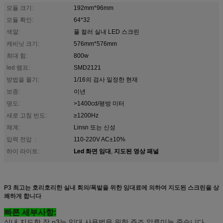
모듈 크기:
192mm*96mm
모듈 확인:
64*32
색깔:
풀 컬러 실내 LED 스크린
캐비닛 크기:
576mm*576mm
최대 힘:
800w
led 램프:
SMD2121
방법을 몰기:
1/16의 검사 일정한 현재
보증:
이년
명도:
>1400cd/평방 미터
새로 고침 빈도:
≥1200Hz
체계:
Linsn 또는 신성
입력 전압 :
110-220V AC±10%
Led 화면 임대
지도된 영상 패널
하이 라이트:
,
P3 최고는 호리호리한 실내 회의/폭발을 위한 임대료에 의하여 지도된 스크린을 상
쾌하게 합니다
빠른 세부사항:
실내 지도한 장 p3는 임대 사용법을 위한 주조 알루미늄 죽습니다