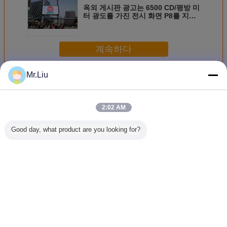
옥외 게시판 광고는 6500 CD/평방 미
터 광도를 가진 전시 화면 P8를 지도
했습니다
계속하다
Mr.Liu
옥외 led 광고판
더 많은 것
2:02 AM
Good day, what product are you looking for?
10mm 픽셀 피치
9000 니트 스타디
조정 옥외 LED 게
P8은 후
야외 LED 빌보드
움 LED 비디오 스
시판 광고에 의하
디스플레
디스플레이
크린
여 지도되는 전시
드라이브인
P6 풀 컬러 진짜 화
빌보드를 
소
니
언어를 바꾸십시오
Korean