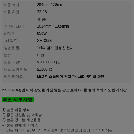
모듈 크기:
256mm*128mm
모듈 확인:
32*16
색:
풀 컬러
캐비닛 크기:
1024mm * 1024mm
최대 힘:
850W
led 램프:
SMD3535
방법을 몰기:
1/4의 검사 일정한 현재
보증:
이년
생활 시간:
>100,000 시간
새로 고침 빈도:
≥1200Hz
LED 디스플레이 광고 판
LED 비디오 화면
하이 라이트:
,
6500 CD/평방 미터 광도를 가진 좋은 광고 효력 P8 풀 컬러 옥외 지도된 게시판
빠른 세부사항:
1) 높은 비용 성과.
2)
좋은 견실함 및 고해상.
3)
높은 광도는 재생율을.
4)
좋은 판매 후 서비스.
5)
낮은 이익에 질, 우리의 회사 판매 및 3 년간 보장 보장의 약속에서는.