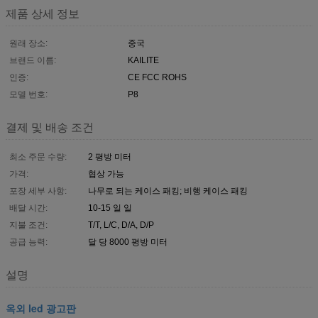
제품 상세 정보
원래 장소:
중국
브랜드 이름:
KAILITE
인증:
CE FCC ROHS
모델 번호:
P8
결제 및 배송 조건
최소 주문 수량:
2 평방 미터
가격:
협상 가능
포장 세부 사항:
나무로 되는 케이스 패킹; 비행 케이스 패킹
배달 시간:
10-15 일 일
지불 조건:
T/T, L/C, D/A, D/P
공급 능력:
달 당 8000 평방 미터
설명
옥외 led 광고판