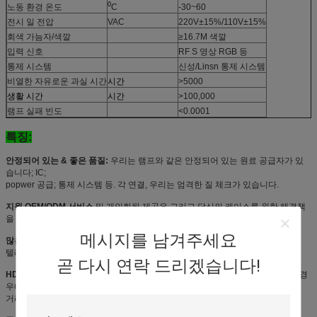
0
노동 환경 온도
C
-30~60
전시 일 전압
VAC
220V±15%/110V±15%
회색 가늠자/색깔
≥16.7M 색깔
입력 신호
RF S 영상 RGB 등
통제 시스템
신성/Linsn 통제 시스템
비열한 자유로운 과실 시간
시간
>5000
생활 시간
시간
>100,000
램프 실패 빈도
<0.0001
특징:
안정되어 있는 & 좋은 품질:
우리는 램프와 같은 안정되어 있는 원료 공급자가 있
습니다; IC;
popwer 공급; 통제 시스템 등. 각 연결, 우리는 엄격한 질 체크가 있습니다.
지원 OEM/ODM 서비스
및 개인화된 제공은 그리고 당신의 케이스를 위한 해결책
을 완료합니다
메시지를 남겨주세요
많은 놀이 파일 지원:
영상, 원본, 그림, 도표, PPT, 섬광 및 어떤 근원
텔레비젼에서, VCD, DVD 등
곧 다시 연락 드리겠습니다!
HD는 & 높이 재생율을:
각 지도한 단위를 위한 해결책은 32*16, 이렇게 보기인 경
우에
거리는 10 미터입니다 또는 더 많은 것은, 효력 이 모형을 위해 충분히 좋습니다.