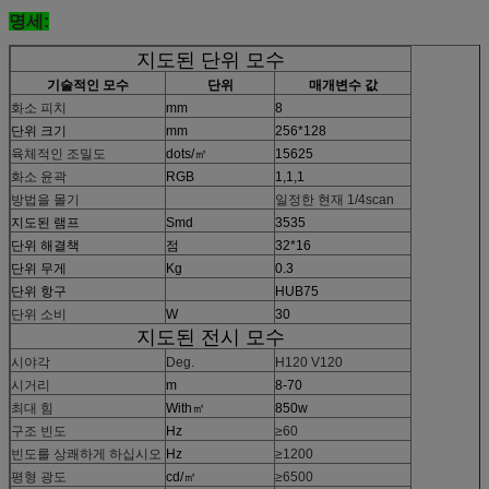
명세:
지도된 단위 모수
기술적인 모수
단위
매개변수 값
화소 피치
mm
8
단위 크기
mm
256*128
육체적인 조밀도
dots/㎡
15625
화소 윤곽
RGB
1,1,1
방법을 몰기
일정한 현재 1/4scan
지도된 램프
Smd
3535
단위 해결책
점
32*16
단위 무게
Kg
0.3
단위 항구
HUB75
단위 소비
W
30
지도된 전시 모수
시야각
Deg.
H120 V120
시거리
m
8-70
최대 힘
With㎡
850w
구조 빈도
Hz
≥60
빈도를 상쾌하게 하십시오
Hz
≥1200
평형 광도
cd/㎡
≥6500