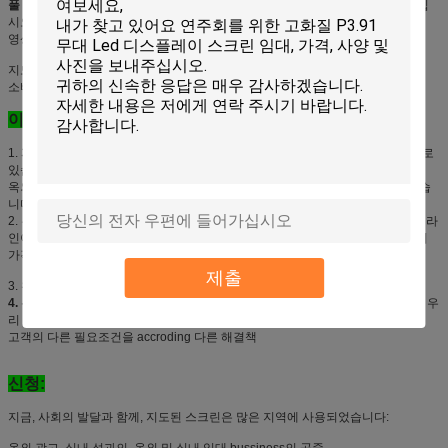
풀 컬러:
1 지도한 램프, 우수한 색깔 성과에서 SMD3535 3를 채택하고 보여주십
시오
영상 베스트 및 현실의 내용
지도한 단위 및 장을 방수 처리하십시오; 쉬운 정비 & 임명; 관계되는 저출력
소비; 넓은 시야각
이점:
1.
지도된 7 년에는 공장을,
우리입니다 7 년간 지도한 스크린 제조자, 우리 안으로
있습니다 부유한 경험이
표시합니다
옥외와 실내 지도한 스크린, 우리는 질을 보장하고 이 기업에서, 공중 칭찬이 있습
니다
2. 우리가 공장이기 때문에,
가격 우위성에는
그리고 우리는 몇몇 자동적인 생산 라
인이 있습니다, 우리는 축척 효과를 깨닫는 것을 가지고 있습니다, 그래서 우리의
가격은 동일한 수준에 중매인과 무역업자 보다는 더 낮은 5%-10%입니다
제출
3. 완벽한 결과를 지키는 35명의 사람들의
직업적인 판매 그리고 기술적인 팀
4. 우리의 신조: 마음에 있는 coustomers
, 고객 요구를입니다 저희에게 기본적, 우
리 만듭니다
두십시오
고객의 다른 필요조건을 accroding 다른 해결책
신청:
지금, 사회의 발달과 함께, 지도된 스크린은 많은 지역에 사용되었습니다:
옥외 광고, 실내 성과의, 옥외 및 실내 임대 bussiness의 공중