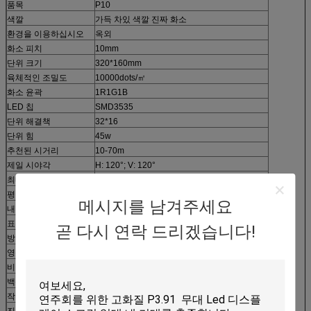
품목
P10
색깔
가득 차있 색깔 진짜 화소
환경을 이용하십시오
옥외
화소 피치
10mm
단위 크기
320*160mm
육체적인 조밀도
10000dots/㎡
화소 윤곽
1R1G1B
LED 칩
SMD3535
단위 해결책
32*16
단위 힘
45w
추천된 시거리
10-70m
제일 시야각
H: 120°; V: 120°
최대 전력 소비
850w
평균 일률 소비
420w
메시지를 남겨주세요
내각 크기
W960m×H960mm
표준 장 해결책
96*96
곧 다시 연락 드리겠습니다!
방법을 몰기
1/4Scan의 일정한 현재
영상 프레임 속도
≥60 Hz
비율은 상쾌하게 합니다
≥1200Hz
백색 균형 광도
≥5500cd
작용 온도/습도
-30℃~+45℃
진입 보호
정면: IP 67; 뒤: IP65