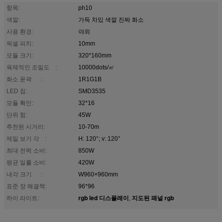
항목:
ph10
색깔:
가득 차있 색깔 진짜 화소
사용 환경:
야외
픽셀 피치:
10mm
모듈 크기:
320*160mm
육체적인 조밀도 :
10000dots/㎡
화소 윤곽 :
1R1G1B
LED 칩:
SMD3535
모듈 확인:
32*16
단위 힘:
45W
추천된 시거리:
10-70m
제일 보기 각 :
H: 120°; v: 120°
최대 전력 소비:
850W
평균 일률 소비:
420W
내각 크기 :
W960×960mm
표준 장 해결책:
96*96
rgb led 디스플레이
지도된 패널 rgb
하이 라이트:
,