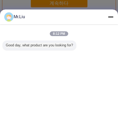
계속하다
Mr.Liu
RGB LED 스크린
더 많은 것
8:12 PM
Good day, what product are you looking for?
진짜 화소 10000
고성능 RGB는 버
P8 광고를 위한 큰
스포츠 경기
점/㎡ 320 *
스 정류장
옥외 발광 다이오
밀리미터 L
160mm를 가진 잘
160*160mm
드 표시 스크린
기장 스크
고정된 P10 RGB
1R1G1B 40000 점
디지털 매
LED 스크린
을 위한 영상 벽을/
디스플
㎡ 지도했습니다
언어를 바꾸십시오
Korean
홈
|
우리에 대하여
|
연락주세요
|
사이트맵
|
Privacy Policy
탁상용 전망
Copyright © 2016 - 2026 SHENZHEN KAILITE OPTOELECTRONIC