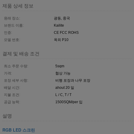
제품 상세 정보
원래 장소:
광동, 중국
브랜드 이름:
Kailite
인증:
CE FCC ROHS
모델 번호:
옥외 P10
결제 및 배송 조건
최소 주문 수량:
5sqm
가격:
협상 가능
포장 세부 사항:
비행 포장과 나무 포장
배달 시간:
ahout 20 일
지불 조건:
L / C, T / T
공급 능력:
1500SQM/per 입
설명
RGB LED 스크린