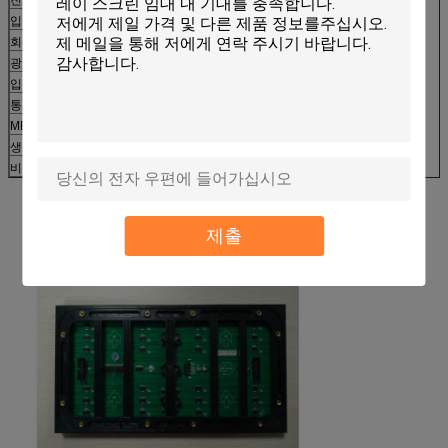
입력 전압
110-220V AC±10%
회색 가늠자 /Color
전시는 ≥16.7N를 착색합니다 (동기화하십시오)
광도 통제
수동/자동
입력 신호
RF, S-VIDEO, RGBHV, YUV, YC & 구성, 등
통제 시스템
PCTV+DVI 영상 card+control card+fiber
MBTF
>5000 시간
생활 시간
>100,000 시간
비율
<0>
제출