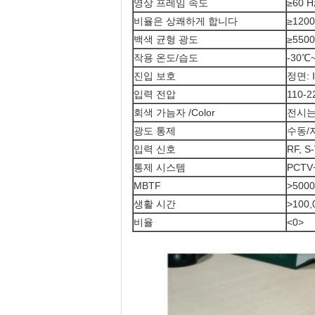
영상 프레임 속도
≥60 H
비율은 상쾌하게 합니다
≥120
백색 균형 광도
≥5500
작용 온도/습도
-30℃
진입 보호
정면: I
입력 전압
110-2
회색 가늠자 /Color
전시는
광도 통제
수동/
입력 신호
RF, S
통제 시스템
PCTV+
MBTF
>500
생활 시간
>100
비율
<0>