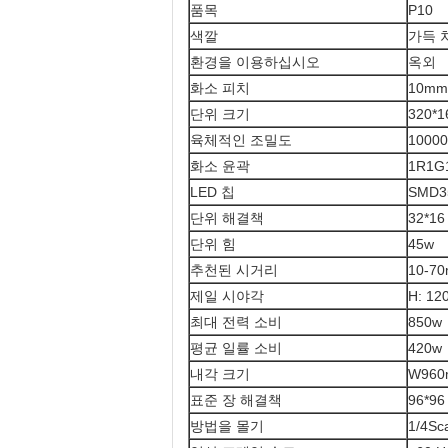
품목
P10
색깔
가득 
환경을 이용하십시오
옥외
화소 피치
10mm
단위 크기
320*
육체적인 조밀도
10000
화소 윤곽
1R1G
LED 칩
SMD3
단위 해결책
32*16
단위 힘
45w
추천된 시거리
10-7
제일 시야각
H: 120
최대 전력 소비
850w
평균 일률 소비
420w
내각 크기
W960
표준 장 해결책
96*96
방법을 몰기
1/4S