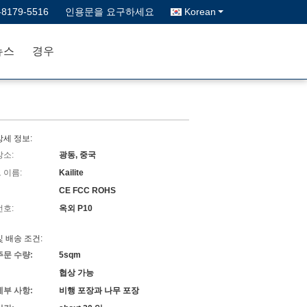
-8179-5516
인용문을 요구하세요
Korean
뉴스
경우
상세 정보:
장소:
광동, 중국
 이름:
Kailite
CE FCC ROHS
번호:
옥외 P10
및 배송 조건:
주문 수량:
5sqm
협상 가능
세부 사항:
비행 포장과 나무 포장