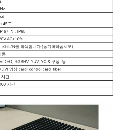
z
0Hz
cd
~+45℃
P 67; 뒤: IP65
20V AC±10%
 ≥16.7N를 착색합니다 (동기화하십시오)
자동
-VIDEO, RGBHV, YUV, YC & 구성, 등
DVI 영상 card+control card+fiber
0 시간
,000 시간