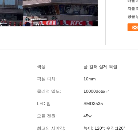
배달 
지불 
공급 
색상:
풀 컬러 실제 픽셀
픽셀 피치:
10mm
물리적 밀도:
10000dots/㎡
LED 칩:
SMD3535
모듈 전원:
45w
최고의 시야각:
높이: 120°; 수직:120°