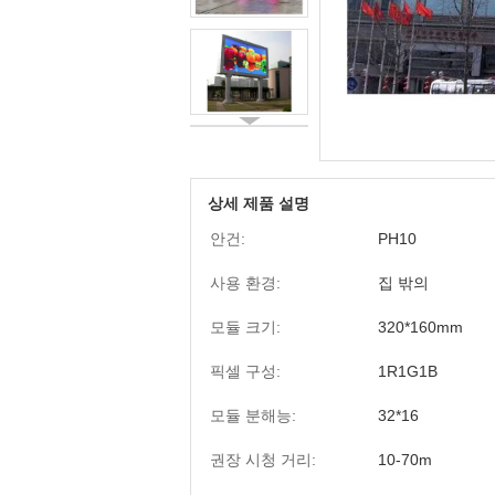
상세 제품 설명
안건:
PH10
사용 환경:
집 밖의
모듈 크기:
320*160mm
픽셀 구성:
1R1G1B
모듈 분해능:
32*16
권장 시청 거리:
10-70m