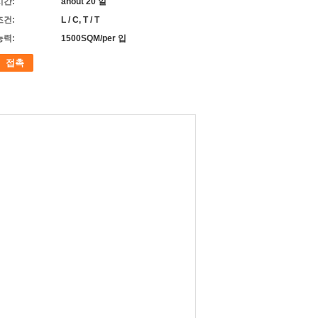
시간:
ahout 20 일
조건:
L / C, T / T
능력:
1500SQM/per 입
접촉