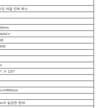
차있 색깔 진짜 화소
160mm
dots/㎡
1B
535
0m
°; V: 120°
m×H960mm
can의 일정한 현재