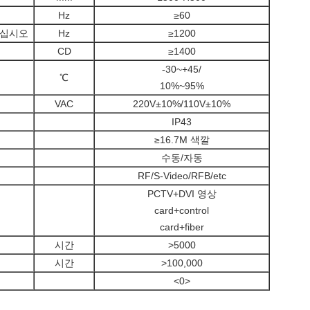
Hz
≥60
하십시오
Hz
≥1200
CD
≥1400
-30~+45/
℃
10%~95%
VAC
220V±10%/110V±10%
IP43
≥16.7M 색깔
수동/자동
RF/S-Video/RFB/etc
PCTV+DVI 영상
card+control
card+fiber
시간
>5000
시간
>100,000
<0>