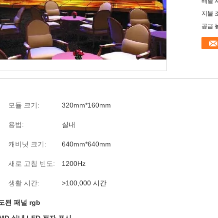
배달 
지불 
공급 
모듈 크기:
320mm*160mm
용법:
실내
캐비닛 크기:
640mm*640mm
새로 고침 빈도:
1200Hz
생활 시간:
>100,000 시간
도된 패널 rgb