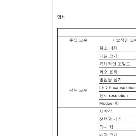
명세
주요 모수
기술적인 모
화소 피치
패널 크기
육체적인 조밀도
화소 윤곽
방법을 몰기
LED Encapsulotion
단위 모수
전시 resulotion
Moduel 힘
시야각
선택권 거리
최대 힘
내각 크기