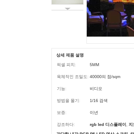
상세 제품 설명
픽셀 피치:
5MM
육체적인 조밀도:
40000의 점/sqm
기능:
비디오
방법을 몰기:
1/16 검색
보증:
이년
강조하다:
rgb led 디스플레이
,
지