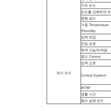
구조 빈도
빈도를 상쾌하게 
평형 광도
가동 Temperatuer
/Humidity
입력 전압
진입 보호
회색 가늠자/색깔
광도 Contral
입력 신호
전시 모수
Contral Systerm
MTBF
생활 시간
램프 실패 빈도