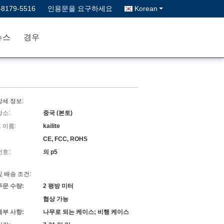
-8179-5516
인용문을 요구하세요
Korean
뉴스
경우
상세 정보:
장소:
중국 (본토)
 이름:
kailite
CE, FCC, ROHS
번호:
의 p5
및 배송 조건:
주문 수량:
2 평방 미터
협상 가능
세부 사항:
나무로 되는 케이스; 비행 케이스