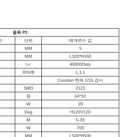
품목 P5
수
단위
매개변수 값
MM
5
MM
L320*H160
/㎡
40000Dots
R/G/B
1,1,1
Constan 현재 1/16 검사
SMD
2121
점
64*32
W
20
Deg
H120V120
M
5-35
W
700
MM
L500*H500