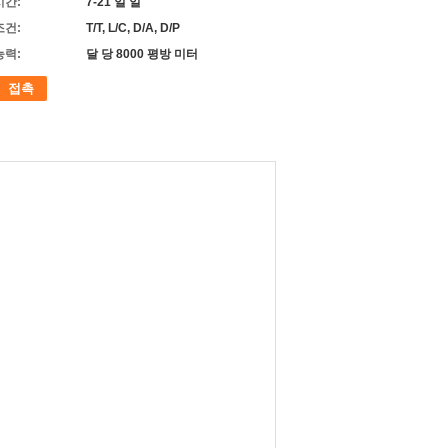
시간:
7-21 일 일
조건:
T/T, L/C, D/A, D/P
능력:
달 당 8000 평방 미터
접촉