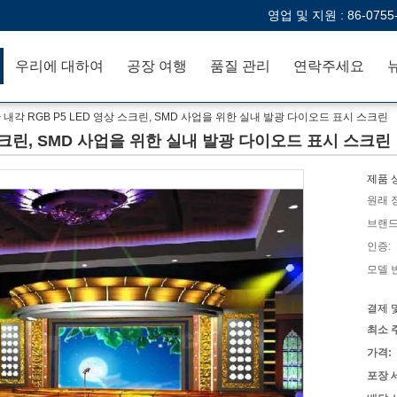
영업 및 지원 :
86-0755
우리에 대하여
공장 여행
품질 관리
연락주세요
 내각 RGB P5 LED 영상 스크린, SMD 사업을 위한 실내 발광 다이오드 표시 스크린
 스크린, SMD 사업을 위한 실내 발광 다이오드 표시 스크린
제품 
원래 
브랜드
인증:
모델 
결제 
최소 
가격:
포장 