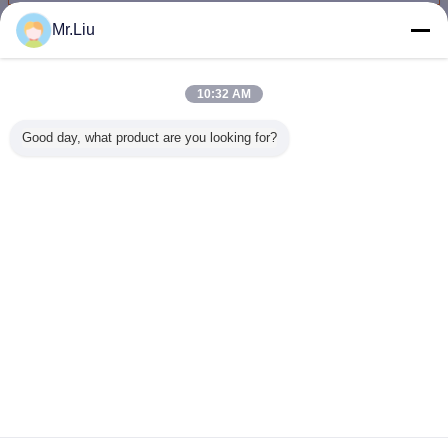
Mr.Liu
RGB LED 스크린
더 많은 것
10:32 AM
Good day, what product are you looking for?
진짜 화소 10000
고성능 RGB는 버
P8 광고를 위한 큰
스포츠 경기
점/㎡ 320 *
스 정류장
옥외 발광 다이오
밀리미터 L
160mm를 가진 잘
160*160mm
드 표시 스크린
기장 스크
고정된 P10 RGB
1R1G1B 40000 점
디지털 매
LED 스크린
을 위한 영상 벽을/
디스플
㎡ 지도했습니다
언어를 바꾸십시오
Korean
홈
|
우리에 대하여
|
연락주세요
|
사이트맵
|
Privacy Policy
탁상용 전망
Copyright © 2016 - 2026 SHENZHEN KAILITE OPTOELECTRONIC
TECHNOLOGY CO., LTD.
All rights reserved.