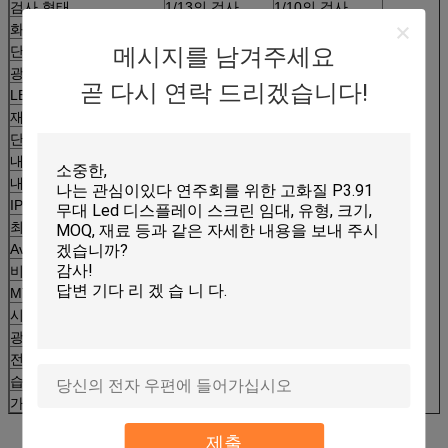
검사 형태
1/13의 검사
1/10의 검사
화소 조밀도 (점/sqm)
43264
25600
단위 (점)의 해결책
52*52
40*40
메시지를 남겨주세요
광도 (nits)
5500
6500
곧 다시 연락 드리겠습니다!
LED 칩
SMD2727
SMD3535
재생율 (Hz)를
1920Hz
1000Hz
단위 크기 (mm)
250*250
내각 크기 (mm)
500*500
내각 무게 (KG)
7.0
IP 등급
IP65
최대. 전력 소비 (W/sqm)
1000년
Avrg 전력 소비 (W/sqm)
700
비율
0.0001 보다는 낮추십시오
MTBF
≥50000 시간
시간을 드십시오
100000 시간
광도 통제
256 급료
전력 공급 형태
AC220V/50HZ 또는 AC110V/60HZ
습도
10%~90%
가동 환경 온도
-20℃~+45℃
제출