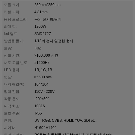
모듈 크기:
250mm*250mm
픽셀 피치:
4.81mm
응용 프로그램:
옥외 전시회/단계
최대 힘:
1200W
led 램프:
SMD2727
방법을 몰기:
1/13의 검사 일정한 현재
보증:
이년
생활 시간:
>100,000 시간
새로 고침 빈도:
≥1200Hz
LED 윤곽:
1R, 1G, 1B
명도:
≥5500 nits
내각 해결책:
104*104
입력 전압:
110V - 220V
작동 온도:
-20°+50°
내각 화소:
10816
보호 수준:
IP65
근원:
DVI, RGB, CVBS, HDMI, YUV, SDI etc.
시야각:
H160° V140°
RGB는 위원회를 지도했습니다
지도된 패널 rgb
하이 라이트:
,