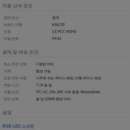
제품 상세 정보
원래 장소:
중국
브랜드 이름:
KAILITE
인증:
CE FCC ROHS
모델 번호:
P4.81
결제 및 배송 조건
최소 주문 수량:
2 평방 미터
가격:
협상 가능
포장 세부 사항:
나무로 되는 케이스 패킹; 비행 케이스 패킹
배달 시간:
7-14 일 일
지불 조건:
T/T, L/C, D/A, D/P, 서부 동맹, MoneyGram
공급 능력:
달 당 10000 평방 미터
설명
RGB LED 스크린