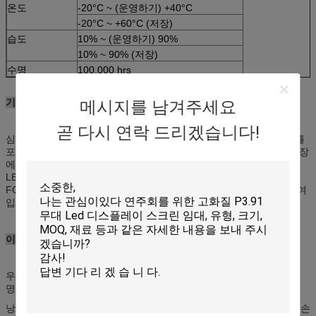
온도
-20°C ~ (운영하기) +40°C
-20°C ~ +60°C (저장)
습도
10% ~ (운영하기) 90%
10% ~ 90% (저장)
수명
100,000 hrs
기업 정보
메시지를 남겨주세요
곧 다시 연락 드리겠습니다!
심천 KAILITE OPTELECTRONIC Co., 주식 회사는 LED 교통 전시를
포함하여 발광 다이오드 표시 제품의 연구 및 개발, 디자인, 생성, 시장
에 내놓고는 및 설계를 전문화한 지도한 산업에 있는 주요한 기업,
LED 유가 전시, LED 닫집 빛 등입니다. 우리의 제품은 전부 세륨,
FCC, ROHS의 ISO9001 증명서를 가진 미국과 유럽 기준과 일치하여
입니다.
이점
우리가 공장을 소유하기 것을 가지고 있기 때문에 질에 있는 1.Have
명백한 비교 및 국제적인 LED 시장에 있는 가격.
낭비 열의 2.Low 전력 소비 그리고 좋은 성적. 그것은 떨어뜨립니다 손