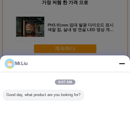
가장 저렴 한 가격 으로
PH3.91mm 임대 발광 다이오드 표시
색깔 칩, 실내 방 연설 LED 영상 게시
판
계속하다
Mr.Liu
실내 임대료 LED 스크린
더 많은 것
8:07 AM
Good day, what product are you looking for?
실내 렌터 LED 스
P3.91 P4.81 연주
HD 풀 컬러 P3.91
이동하기 
크린 1300cd/M2
회를 위한 영상 가
실내 임대료 LED
주도하는 
공업자를 가진 알
스크린 임대료
튼 화면 P2
루미늄 최고 호리
SMD
사를 위한
호리한 지도된 스
250mm*250mm
대를 이끌
크린 고용
패널 크기
언어를 바꾸십시오
Korean