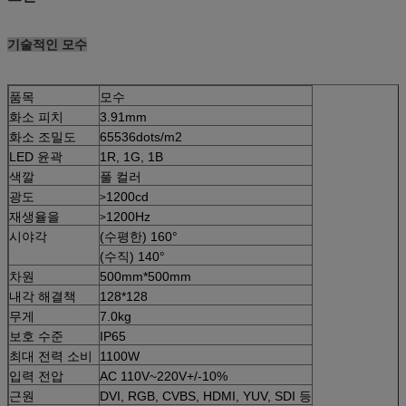
기술적인 모수
품목
모수
화소 피치
3.91mm
화소 조밀도
65536dots/m2
LED 윤곽
1R, 1G, 1B
색깔
풀 컬러
광도
1200cd
>
재생율을
1200Hz
>
시야각
(수평한) 160°
(수직) 140°
차원
500mm*500mm
내각 해결책
128*128
무게
7.0kg
보호 수준
IP65
최대 전력 소비
1100W
입력 전압
AC 110V~220V+/-10%
근원
DVI, RGB, CVBS, HDMI, YUV, SDI 등