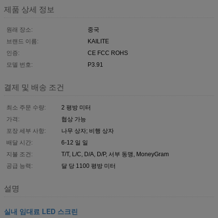
제품 상세 정보
원래 장소:
중국
브랜드 이름:
KAILITE
인증:
CE FCC ROHS
모델 번호:
P3.91
결제 및 배송 조건
최소 주문 수량:
2 평방 미터
가격:
협상 가능
포장 세부 사항:
나무 상자; 비행 상자
배달 시간:
6-12 일 일
지불 조건:
T/T, L/C, D/A, D/P, 서부 동맹, MoneyGram
공급 능력:
달 당 1100 평방 미터
설명
실내 임대료 LED 스크린