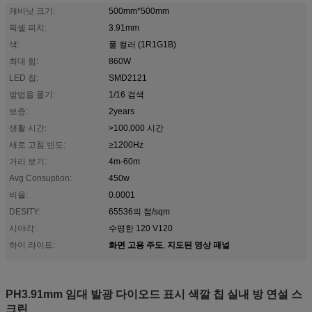
캐비닛 크기:
500mm*500mm
픽셀 피치:
3.91mm
색:
풀 컬러 (1R1G1B)
최대 힘:
860W
LED 칩:
SMD2121
방법을 몰기:
1/16 검색
보증:
2years
생활 시간:
>100,000 시간
새로 고침 빈도:
≥1200Hz
거리 보기:
4m-60m
Avg Consuption:
450w
비율:
0.0001
DESITY:
65536의 점/sqm
시야각:
수평한 120 V120
화면 고용 주도
지도된 영상 패널
하이 라이트:
,
PH3.91mm 임대 발광 다이오드 표시 색깔 칩 실내 방 연설 스
크린