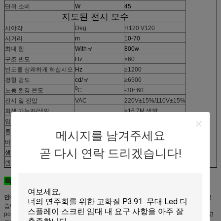
단위 소비
W
45
지도된 전시 모수
시야각
Deg.
H120 V120
시거리
m
10-70
최대 힘
With㎡
800w
구조 빈도
Hz
≥60
빈도를 상쾌하게 하십시오
Hz
≥1200
평형 광도
cd/㎡
≥6500
0
노동 환경 온도
C
-30~60
전시 일 전압
VAC
220V±15%/110V±15%
회색 가늠자/색깔
≥16.7M 색깔
입력 신호
RF S 영상 RGB 등
통제 시스템
신성/Linsn 통제 시스템
메시지를 남겨주세요
비열한 자유로운 과실 시간
시간
>5000
곧 다시 연락 드리겠습니다!
생활 시간
시간
>100,000
램프 실패 빈도
<0.0001
특징:
안정되어 있는 & 좋은 품질:
우리는 램프와 같은 안정되어 있는 원료 공급자가 있
습니다; IC;
popwer 공급; 통제 시스템 등. 각 연결, 우리는 엄격한 질 체크가 있습니다. 그리고