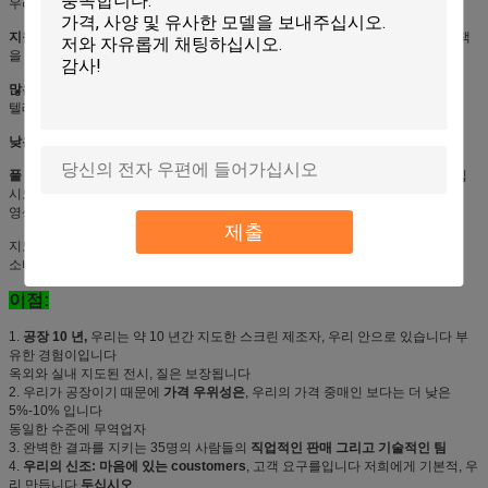
우리는 옥외 지도한 스크린에 있는 부유한 경험이 있습니다.
지원 OEM/ODM 서비스
및 개인화된 제공은 그리고 당신의 케이스를 위한 해결책
을 완료합니다
많은 놀이 파일 지원:
영상, 원본, 그림, 도표, PPT, 섬광 및 어떤 근원
텔레비젼에서, VCD, DVD 등
낮은 작동 소음
: 40DB 보다는 더 적은에는, 보기 효력에 아무 영향도 없습니다
풀 컬러:
1 지도한 램프, 우수한 색깔 성과에서 SMD3535 3를 채택하고 보여주십
시오
영상 베스트 및 현실의 내용
제출
지도한 단위 및 장을 방수 처리하십시오; 쉬운 정비 & 임명; 관계되는 저출력
소비; 넓은 시야각
이점:
1.
공장 10 년,
우리는 약 10 년간 지도한 스크린 제조자, 우리 안으로 있습니다 부
유한 경험이입니다
옥외와 실내 지도된 전시, 질은 보장됩니다
2. 우리가 공장이기 때문에
가격 우위성은
, 우리의 가격 중매인 보다는 더 낮은
5%-10% 입니다
동일한 수준에 무역업자
3. 완벽한 결과를 지키는 35명의 사람들의
직업적인 판매 그리고 기술적인 팀
4.
우리의 신조: 마음에 있는 coustomers
, 고객 요구를입니다 저희에게 기본적, 우
리 만듭니다
두십시오