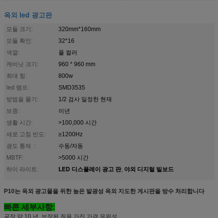
옥외 led 광고판
모듈 크기:
320mm*160mm
모듈 확인:
32*16
색깔:
풀 컬러
캐비닛 크기:
960 * 960 mm
최대 힘:
800w
led 램프:
SMD3535
방법을 몰기:
1/2 검사 일정한 현재
보증:
이년
생활 시간:
>100,000 시간
새로 고침 빈도:
≥1200Hz
광도 통제 :
수동/자동
MBTF:
>5000 시간
LED 디스플레이 광고 판
야외 디지털 빌보드
하이 라이트:
,
P10는 옥외 광고물을 위한 높은 발광성 옥외 지도한 게시판을 방수 처리합니다
빠른 세부사항:
공장 약 10 년, 보장된 질을 가진 가격 우위성