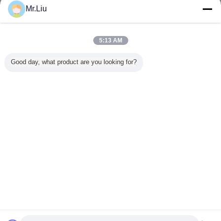
Mr.Liu
옥외 led 광고판
더 많은 것
5:13 AM
Good day, what product are you looking for?
10mm 픽셀 피치
9000 니트 스타디
조정 옥외 LED 게
P8은 후
야외 LED 빌보드
움 LED 비디오 스
시판 광고에 의하
디스플레
디스플레이
크린
여 지도되는 전시
드라이브인
P6 풀 컬러 진짜 화
빌보드를 
소
니
언어를 바꾸십시오
Korean
홈
|
우리에 대하여
|
연락주세요
|
사이트맵
|
Privacy Policy
탁상용 전망
Copyright © 2016 - 2026 SHENZHEN KAILITE OPTOELECTRONIC
TECHNOLOGY CO., LTD.
All rights reserved.