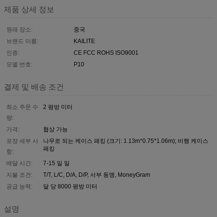
제품 상세 정보
원래 장소:
중국
브랜드 이름:
KAILITE
인증:
CE FCC ROHS ISO9001
모델 번호:
P10
결제 및 배송 조건
최소 주문 수
2 평방 미터
량:
가격:
협상 가능
포장 세부 사
나무로 되는 케이스 패킹 (크기: 1.13m*0.75*1.06m); 비행 케이스
패킹
항:
배달 시간:
7-15 일 일
지불 조건:
T/T, L/C, D/A, D/P, 서부 동맹, MoneyGram
공급 능력:
달 당 8000 평방 미터
설명