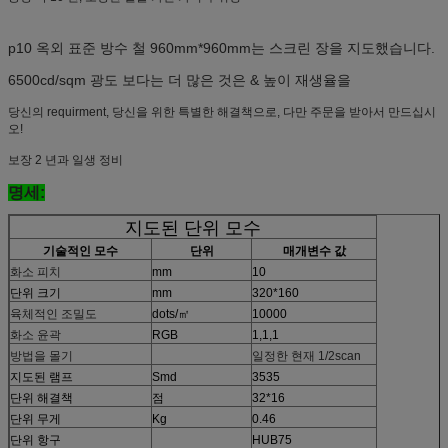
p10 옥외 표준 방수 철 960mm*960mm는 스크린 장을 지도했습니다.
6500cd/sqm 광도 보다는 더 많은 것은 & 높이 재생율을
당신의 requirment, 당신을 위한 특별한 해결책으로, 다만 주문을 받아서 만드십시
오!
보장 2 년과 일생 정비
명세:
지도된 단위 모수
기술적인 모수
단위
매개변수 값
화소 피치
mm
10
단위 크기
mm
320*160
육체적인 조밀도
dots/㎡
10000
화소 윤곽
RGB
1,1,1
방법을 몰기
일정한 현재 1/2scan
지도된 램프
Smd
3535
단위 해결책
점
32*16
단위 무게
Kg
0.46
단위 항구
HUB75