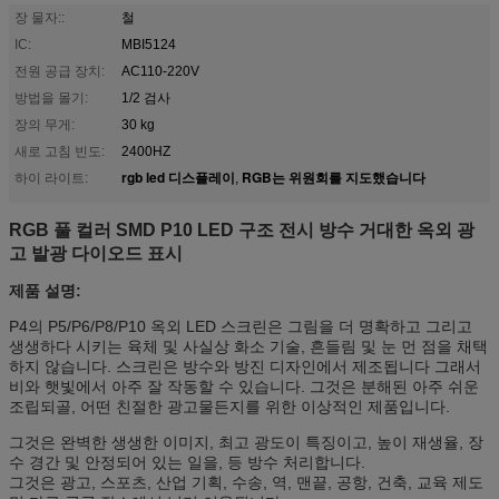
장 물자::
철
IC:
MBI5124
전원 공급 장치:
AC110-220V
방법을 몰기:
1/2 검사
장의 무게:
30 kg
새로 고침 빈도:
2400HZ
rgb led 디스플레이
RGB는 위원회를 지도했습니다
하이 라이트:
,
RGB 풀 컬러 SMD P10 LED 구조 전시 방수 거대한 옥외 광
고 발광 다이오드 표시
제품 설명:
P4의 P5/P6/P8/P10 옥외 LED 스크린은 그림을 더 명확하고 그리고
생생하다 시키는 육체 및 사실상 화소 기술, 흔들림 및 눈 먼 점을 채택
하지 않습니다. 스크린은 방수와 방진 디자인에서 제조됩니다 그래서
비와 햇빛에서 아주 잘 작동할 수 있습니다. 그것은 분해된 아주 쉬운
조립되골, 어떤 친절한 광고물든지를 위한 이상적인 제품입니다.
그것은 완벽한 생생한 이미지, 최고 광도이 특징이고, 높이 재생율, 장
수 경간 및 안정되어 있는 일을, 등 방수 처리합니다.
그것은 광고, 스포츠, 산업 기획, 수송, 역, 맨끝, 공항, 건축, 교육 제도