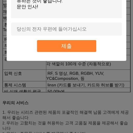
방법을 몰기
1/2 검사 일정한 현재
재생율 Hz/S를
≥60
백색 균형의 발광성
≥6500 nits
환경의 가동
50 이상에 30 이하
Temperature/°C
IP 등급
정면, IP65; 후방, IP43
제출
작동 vlotage
110-220 VAC/+/- 10%
회색 가늠자/색깔
표시 (동기화되는) colors≥16.7M
광도 조정
각 색깔의 256 수준 (수동으로),
각 색깔의 100개 수준 (자동적으로)
입력 신호
RF, S 영상, RGB, RGBH, YUV,
YC&Composition, 등
통제 시스템
linsn (카드를 보내기, 카드와 허브를 받기)
비 실패 생활의 평균
50,00h에
수명
100,000h에
우리의 서비스
Functionaless 점 비율
0.0001 이하
1. 우리는 시리즈 관련된 제품의 포괄적인 해결책 납품 고객에게 제공
해서 좋습니다
우리는 고함치는 것을 허용하는 고객 고품질 제품을 제공해서 좋습
2.
니다