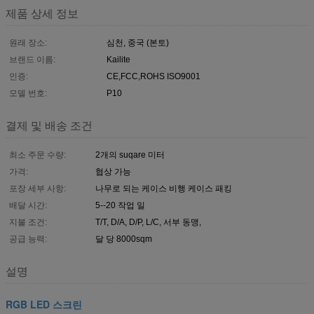
제품 상세 정보
원래 장소:
심천, 중국 (본토)
브랜드 이름:
Kailite
인증:
CE,FCC,ROHS ISO9001
모델 번호:
P10
결제 및 배송 조건
최소 주문 수량:
2개의 suqare 미터
가격:
협상 가능
포장 세부 사항:
나무로 되는 케이스 비행 케이스 패킹
배달 시간:
5--20 작업 일
지불 조건:
T/T, D/A, D/P, L/C, 서부 동맹,
공급 능력:
달 당 8000sqm
설명
RGB LED 스크린