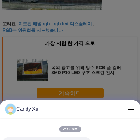
지도된 패널 rgb
rgb led 디스플레이
꼬리표:
,
,
RGB는 위원회를 지도했습니다
가장 저렴 한 가격 으로
옥외 광고를 위해 방수 RGB 풀 컬러
SMD P10 LED 구조 스크린 전시
계속하다
Candy Xu
RGB LED 스크린
더 많은 것
2:32 AM