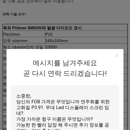
및 다른 공공 장소에서 널리 이용됩니다.
과학 기술 모수:
옥외 P10mm SMD3535 발광 다이오드 표시
Pitch/mm
P10
단위 size/mm
160x160mm
화소 (dots/m2)의 조밀
10000
도
화소 구성
1R1G1B
메시지를 남겨주세요
지도된 캡슐에 넣기
SMD3535
단위의 해결책
16x16
곧 다시 연락 드리겠습니다!
최적시거리
≥10m
화각/°
140의 H, 120의 볼트
평균 일률
350
consumption/W/M2
최대 힘
700
consumption/W/M2
cabinet/mm의 크기
960x960
장의 해결책
96x96
cabinet/kg의 무게
55