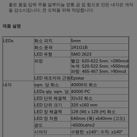
좋은 품질 압력 주물 알루미늄 깡통 곰 짐 힘으로 만든 내각은 개악
을 감소시킵니다; 큰 오락을 위해 적당합니다.
제품 설명
LEDs
화소 피치
5mm
화소 윤곽
1R1G1B
LED 유형
SMD 2623
파장
빨강: 620-622.5nm; >280mcd
녹색: 520-522.5nm; >550mcd
파랑: 465-467.5nm; >90mcd
LED 제조자와 근원
Epistar
내각
sqm. 당 화소.
40000의 화소
LEDs qty. sqm. 당.
40000 PC
LED 단위 해결책
32x32 화소
LED 단위 크기
320 x160 mm
LED 장 해결책
128 (W) x 128 (H) 화소
LED 장 차원
640mm (폭) x640mm (고도)
광도
6500cd/m2
>
시야각
수평한: ≥140°; 수직: ≥140°