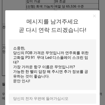
깊이 가공
16 조금
(선형) 회색 가늠자
색깔 당 65,536 수준
색깔
풀 컬러
전시는 재생율을
1200~2,000 Hz
메시지를 남겨주세요
검사 형태
1/16scan
전력 공급
최대 전력 소비 (.)
≤1250 와트/sqm
곧 다시 연락 드리겠습니다!
전력 소비 (평균)
≤450 와트/sqm
힘 상표
5V/40A
입력 전압
AC 110 220 V ±10%
기계적인 디자
LED 장 무게
21kg
인
IC
(선택) MBI
증명서
세륨; RoSH, FCC, CCC, ISO
구조
거푸집 던지기 알루미늄
ngress 보호
정면: IP43; 후방: IP43
가용표준
뒤 서비스
질은 기업의 넋입니다; 입니다 기업의 목적 서비스하십시오
우리의 목표는 서비스 및 직업적인 해결책의 높은 가치를 우리의 고객
에게 제공하기 위한 것입니다.