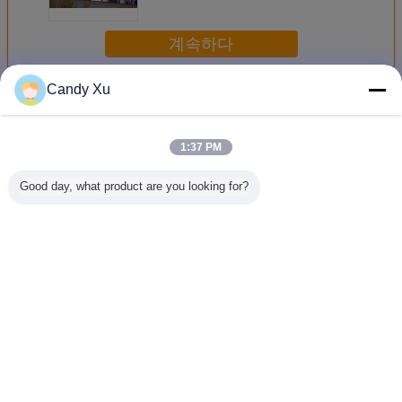
계속하다
Candy Xu
RGB LED 스크린
더 많은 것
1:37 PM
Good day, what product are you looking for?
진짜 화소 10000
고성능 RGB는 버
P8 광고를 위한 큰
스포츠 경기
점/㎡ 320 *
스 정류장
옥외 발광 다이오
밀리미터 L
160mm를 가진 잘
160*160mm
드 표시 스크린
기장 스크
고정된 P10 RGB
1R1G1B 40000 점
디지털 매
LED 스크린
을 위한 영상 벽을/
디스플
㎡ 지도했습니다
언어를 바꾸십시오
Korean
홈
|
우리에 대하여
|
연락주세요
|
사이트맵
|
Privacy Policy