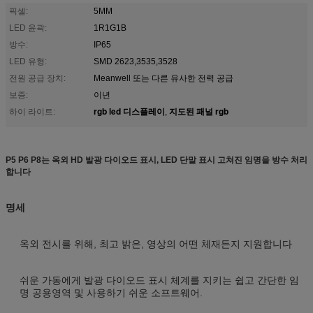
픽셀:
5MM
LED 윤곽:
1R1G1B
방수:
IP65
LED 유형:
SMD 2623,3535,3528
전원 공급 장치:
Meanwell 또는 다른 유사한 전력 공급
보증:
이년
rgb led 디스플레이
지도된 패널 rgb
하이 라이트:
,
P5 P6 P8는 옥외 HD 발광 다이오드 표시, LED 단말 표시 고쳐진 임명을 방수 처리
합니다
명세
옥외 전시를 위해, 최고 밝은, 영상의 어떤 체재든지 지원합니다
쉬운 가동에게 발광 다이오드 표시 체계를 지키는 쉽고 간단한 임
명 공용영역 및 사용하기 쉬운 소프트웨어.