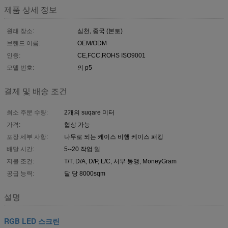
제품 상세 정보
원래 장소:
심천, 중국 (본토)
브랜드 이름:
OEM/ODM
인증:
CE,FCC,ROHS ISO9001
모델 번호:
의 p5
결제 및 배송 조건
최소 주문 수량:
2개의 suqare 미터
가격:
협상 가능
포장 세부 사항:
나무로 되는 케이스 비행 케이스 패킹
배달 시간:
5--20 작업 일
지불 조건:
T/T, D/A, D/P, L/C, 서부 동맹, MoneyGram
공급 능력:
달 당 8000sqm
설명
RGB LED 스크린