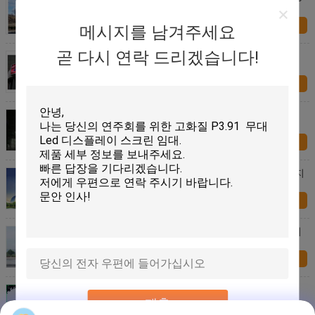
160mm FCC/ROHS 지도했습니다
지금 문의
메시지를 남겨주세요
곧 다시 연락 드리겠습니다!
경량 P8 옥외 광고 지도된 전시 영상 256 * 방수
128mm
지금 문의
RGB P5 Epistar 칩을 가진 방수 옥외 광고 발광 다이
오드 표시 스크린
지금 문의
P6 옥외 광고는 전시 화면/주문을 받아서 만들어진 지
도한 비디오 선반 높은 정의를 지도했습니다
지금 문의
디지털 방식으로 광고를 위한 전자 큰 LED 구조 전시
화면 풀 컬러 P6 P8 P10 P16
지금 문의
옥외 광고물을 위한 밝은 방수 LED 영상 벽 1/4 검사
P8
제출