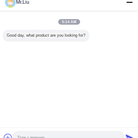
지금 문의
Mr.Liu
HD 영상 풀 컬러 옥외 광고 지도된 전시 P8 256 *
128mm 큰 스크린
5:14 AM
지금 문의
Good day, what product are you looking for?
1 / 10
언어를 바꾸십시오
Korean
홈
|
우리에 대하여
|
연락주세요
|
사이트맵
|
Privacy Policy
탁상용 전망
Copyright © 2016 - 2025 SHENZHEN KAILITE OPTOELECTRONIC
TECHNOLOGY CO., LTD.
All rights reserved.