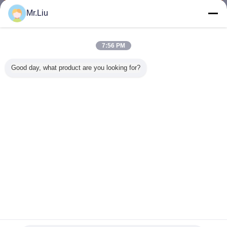
Mr.Liu
Led 광고 디스플레이
더 많은 것
7:56 PM
Good day, what product are you looking for?
P6 P8 P10 옥외 광
HD P5 옥외 광고
P5 SMD 옥외 지상
2년 
고
디스플레이 스크린
산에 의하여 지도
SMD1921
되는 옥외 광고 스
주도하는 
크린 고침 임명
면
언어를 바꾸십시오
Korean
홈
|
우리에 대하여
|
연락주세요
|
사이트맵
|
Privacy Policy
탁상용 전망
Copyright © 2016 - 2026 SHENZHEN KAILITE OPTOELECTRONIC
TECHNOLOGY CO., LTD.
All rights reserved.