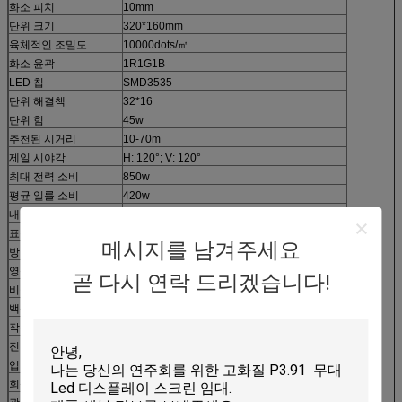
화소 피치
10mm
단위 크기
320*160mm
육체적인 조밀도
10000dots/㎡
화소 윤곽
1R1G1B
LED 칩
SMD3535
단위 해결책
32*16
단위 힘
45w
추천된 시거리
10-70m
제일 시야각
H: 120°; V: 120°
최대 전력 소비
850w
평균 일률 소비
420w
내각 크기
W960m×H960mm
표준 장 해결책
96*96
메시지를 남겨주세요
방법을 몰기
1/4Scan의 일정한 현재
영상 프레임 속도
≥60 Hz
곧 다시 연락 드리겠습니다!
비율은 상쾌하게 합니다
≥1200Hz
백색 균형 광도
≥5500cd
작용 온도/습도
-30℃~+45℃
진입 보호
정면: IP 67; 뒤: IP65
입력 전압
110-220V AC±10%
회색 가늠자 /Color
전시는 ≥16.7N를 착색합니다 (동기화하십시오)