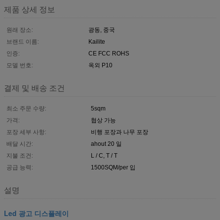
제품 상세 정보
원래 장소:
광동, 중국
브랜드 이름:
Kailite
인증:
CE FCC ROHS
모델 번호:
옥외 P10
결제 및 배송 조건
최소 주문 수량:
5sqm
가격:
협상 가능
포장 세부 사항:
비행 포장과 나무 포장
배달 시간:
ahout 20 일
지불 조건:
L / C, T / T
공급 능력:
1500SQM/per 입
설명
Led 광고 디스플레이