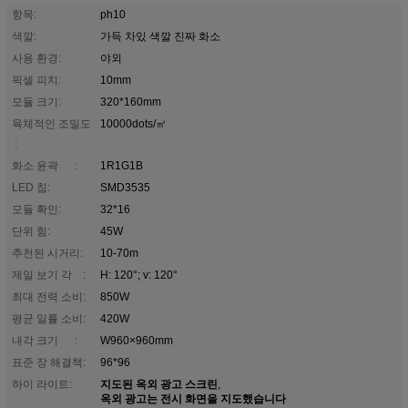
항목:
ph10
색깔:
가득 차있 색깔 진짜 화소
사용 환경:
야외
픽셀 피치:
10mm
모듈 크기:
320*160mm
육체적인 조밀도
10000dots/㎡
:
화소 윤곽 :
1R1G1B
LED 칩:
SMD3535
모듈 확인:
32*16
단위 힘:
45W
추천된 시거리:
10-70m
제일 보기 각 :
H: 120°; v: 120°
최대 전력 소비:
850W
평균 일률 소비:
420W
내각 크기 :
W960×960mm
표준 장 해결책:
96*96
지도된 옥외 광고 스크린
하이 라이트:
,
옥외 광고는 전시 화면을 지도했습니다