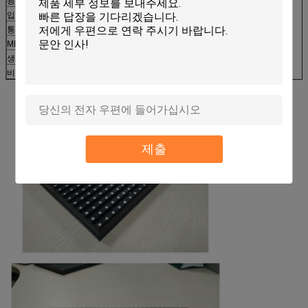
광도 통제
수동/자동
입력 신호
RF, S-VIDEO, RGBHV, YUV, YC & 구성, 등
통제 시스템
PCTV+DVI 영상 card+control card+fiber
MBTF
>5000 시간
생활 시간
>100,000 시간
비율
<0>
제출