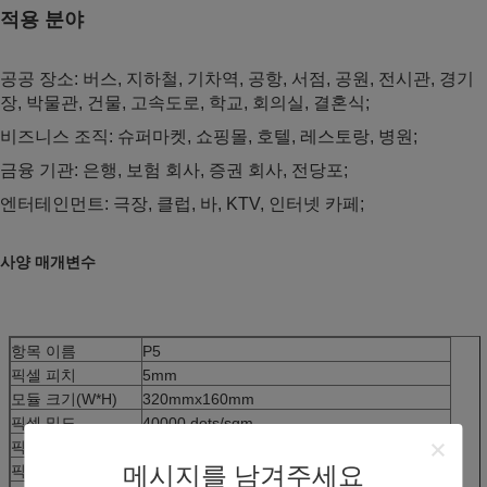
적용 분야
공공 장소: 버스, 지하철, 기차역, 공항, 서점, 공원, 전시관, 경기
장, 박물관, 건물, 고속도로, 학교, 회의실, 결혼식;
비즈니스 조직: 슈퍼마켓, 쇼핑몰, 호텔, 레스토랑, 병원;
금융 기관: 은행, 보험 회사, 증권 회사, 전당포;
엔터테인먼트: 극장, 클럽, 바, KTV, 인터넷 카페;
사양 매개변수
항목 이름
P5
픽셀 피치
5mm
모듈 크기(W*H)
320mmx160mm
픽셀 밀도
40000 dots/sqm
픽셀 구성
SMD2727
메시지를 남겨주세요
픽셀 해상도
64*32dots