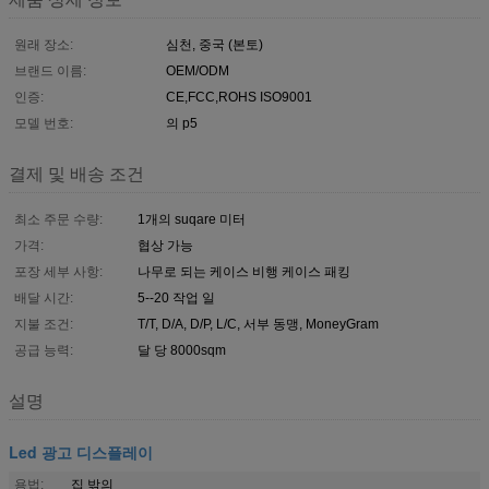
원래 장소:
심천, 중국 (본토)
브랜드 이름:
OEM/ODM
인증:
CE,FCC,ROHS ISO9001
모델 번호:
의 p5
결제 및 배송 조건
최소 주문 수량:
1개의 suqare 미터
가격:
협상 가능
포장 세부 사항:
나무로 되는 케이스 비행 케이스 패킹
배달 시간:
5--20 작업 일
지불 조건:
T/T, D/A, D/P, L/C, 서부 동맹, MoneyGram
공급 능력:
달 당 8000sqm
설명
Led 광고 디스플레이
용법:
집 밖의