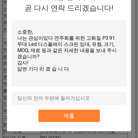
캐비닛 크기
960x960
mm
곧 다시 연락 드리겠습니다!
모듈 수량
18pcs
최적 시청 거리
5--50
m
최적 시청 각도
120°(H) /120°(V)
온도
보관: - 30°C~+ 70°C
작동: '- 20°C~+ 60°C
작동 습도
10 ~ 90%RH
작동 전압
AC110/220V ± 10%,50HZ
평균 소비 전력
400 w/sqm
최대 소비 전력
≤800 w/sqm
전류
≤20mA(단일 LED)
운영 체제
WIN 98/2000/NT/XP/WIN7/WIN8/WIN10
제어 방법
동기화
n/ 비동기화/3G/WIFI/USB
블라인드 스폿 비율
<1>
방수 등급
IP65
드라이브 유형
1/8스캔
재생 빈도
≥10
00
Hz/s
제출
그레이 스케일/색상
각 색상(R/G/B) 256 레벨/ 1670만 색상
밝기
≥65
00
cd/sqm
밝기 조정
소프트웨어로 각 색상(R/G/B) 255 레벨
비디오 신호
PAL/NTSC