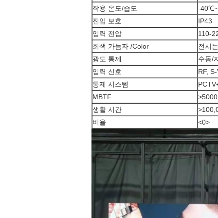
작용 온도/습도
-40℃
진입 보호
IP43
입력 전압
110-2
회색 가늠자 /Color
전시는
광도 통제
수동/
입력 신호
RF, S
통제 시스템
PCTV+
MBTF
>500
생활 시간
>100
비율
<0>