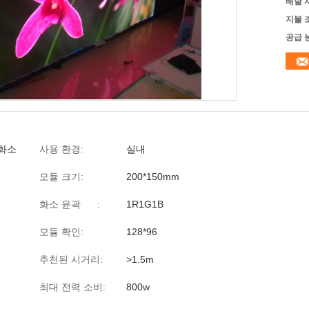
배달 
지불 
공급 
 화소
사용 환경:
실내
모듈 크기:
200*150mm
화소 윤곽 :
1R1G1B
모듈 확인:
128*96
추천된 시거리:
>1.5m
최대 전력 소비:
800w