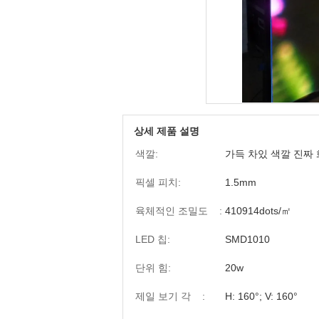
상세 제품 설명
색깔:
가득 차있 색깔 진짜
픽셀 피치:
1.5mm
육체적인 조밀도 :
410914dots/㎡
LED 칩:
SMD1010
단위 힘:
20w
제일 보기 각 :
H: 160°; V: 160°