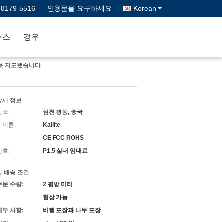
-8179-5516
인용문을 요구하세요
Korean
뉴스
경우
야각을 지도했습니다
상세 정보:
장소:
심천 광동, 중국
 이름:
Kailite
CE FCC ROHS
번호:
P1.5 실내 임대료
및 배송 조건:
주문 수량:
2 평방 미터
협상 가능
세부 사항:
비행 포장과 나무 포장