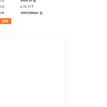
시간:
ahout 20 일
조건:
L / C, T / T
능력:
2000SQM/per 입
접촉