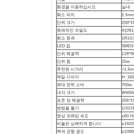
환경을 이용하십시오
실내
화소 피치
1.5m
단위 크기
200*
육체적인 조밀도
41091
화소 윤곽
1R1G
LED 칩
SMD1
단위 해결책
128*9
단위 힘
25w
추천된 시거리
>1.5m
제일 시야각
H: 160
최대 전력 소비
700w
내각 크기
W400
표준 장 해결책
256*1
방법을 몰기
1/32
영상 프레임 속도
≥60 H
비율은 상쾌하게 합니다
≥1920
백색 균형 광도
≥1000