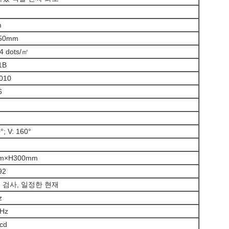
m
150mm
4 dots/㎡
1B
010
6
°; V: 160°
m×H300mm
92
의 검사, 일정한 현재
z
Hz
cd