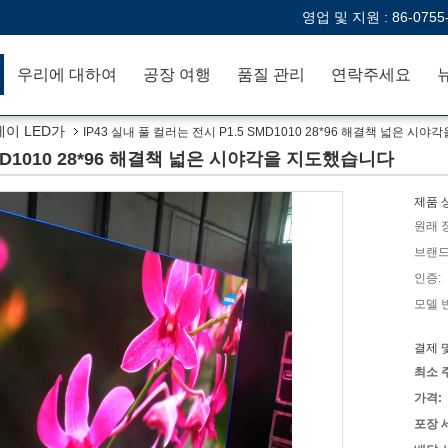
영업 및 지원 :
86-0755
우리에 대하여
공장 여행
품질 관리
연락주세요
이 LED가
IP43 실내 풀 컬러는 전시 P1.5 SMD1010 28*96 해결책 넓은 시
SMD1010 28*96 해결책 넓은 시야각을 지도했습니다
제품 
원래 
브랜드
인증:
모델 
결제 
최소 
가격:
포장 