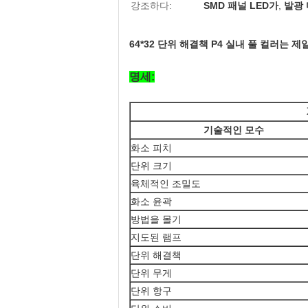
강조하다:
SMD 패널 LED가
,
발광 
64*32 단위 해결책 P4 실내 풀 컬러는
명세:
기술적인 모수
화소 피치
단위 크기
육체적인 조밀도
화소 윤곽
방법을 몰기
지도된 램프
단위 해결책
단위 무게
단위 항구