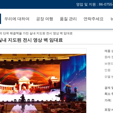
영업 및 지원 :
86-0755
우리에 대하여
공장 여행
품질 관리
연락주세요
 32의 단위 해결책을 가진 실내 지도된 전시 영상 벽 임대료
진 실내 지도된 전시 영상 벽 임대료
제품 
원래 
브랜드
인증:
모델 
결제 
최소 
가격:
포장 