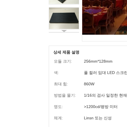
상세 제품 설명
모듈 크기:
256mm*128mm
색:
풀 컬러 임대 LED 스크
최대 힘:
860W
방법을 몰기:
1/16의 검사 일정한 현재
명도:
>1200cd/평방 미터
체계:
Linsn 또는 신성