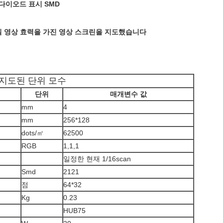
다이오드 표시 SMD
 제일 영상 효력을 가진 영상 스크린을 지도했습니다
지도된 단위 모수
단위
매개변수 값
mm
4
mm
256*128
dots/㎡
62500
RGB
1,1,1
일정한 현재 1/16scan
Smd
2121
점
64*32
Kg
0.23
HUB75