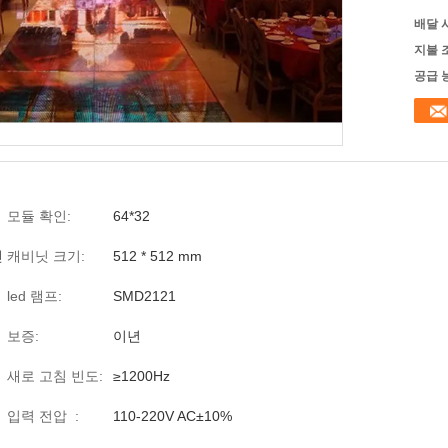
배달 
지불 
공급 
모듈 확인:
64*32
린
캐비닛 크기:
512 * 512 mm
led 램프:
SMD2121
보증:
이년
새로 고침 빈도:
≥1200Hz
입력 전압 :
110-220V AC±10%