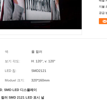
배달 
지불 
공급 
색:
풀 컬러
보기 각도:
H: 120°; v: 120°
LED 칩:
SMD2121
Moduel 크기:
320*160mm
D
,
SMD LED 디스플레이
컬러 SMD 2121 LED 표시 널