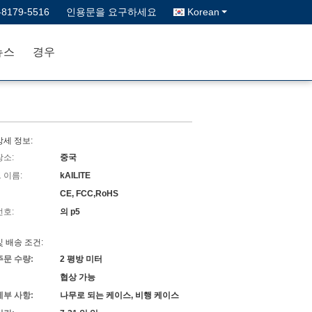
-8179-5516
인용문을 요구하세요
Korean
뉴스
경우
상세 정보:
장소:
중국
 이름:
kAILITE
CE, FCC,RoHS
번호:
의 p5
및 배송 조건:
주문 수량:
2 평방 미터
협상 가능
세부 사항:
나무로 되는 케이스, 비행 케이스