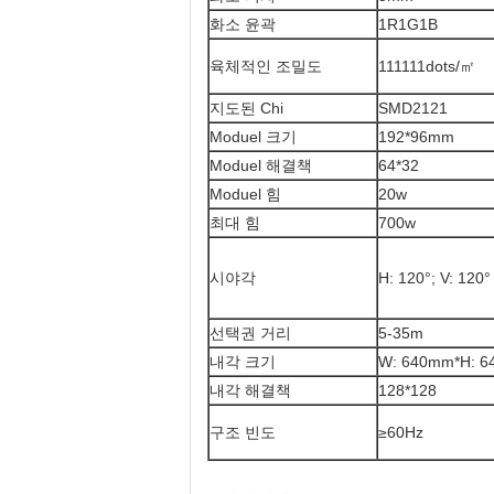
화소 윤곽
1R1G1B
육체적인 조밀도
111111dots/㎡
지도된 Chi
SMD2121
Moduel 크기
192*96mm
Moduel 해결책
64*32
Moduel 힘
20w
최대 힘
700w
시야각
H: 120°; V: 120°
선택권 거리
5-35m
내각 크기
W: 640mm*H: 
내각 해결책
128*128
구조 빈도
≥60Hz