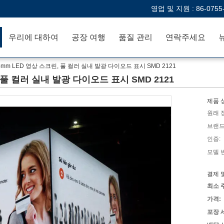
영업 및 지원 :
86-0755
우리에 대하여
공장 여행
품질 관리
연락주세요
mm LED 영상 스크린, 풀 컬러 실내 발광 다이오드 표시 SMD 2121
 풀 컬러 실내 발광 다이오드 표시 SMD 2121
제품 
원래 
브랜드
인증:
모델 
결제 
최소 
가격:
포장 