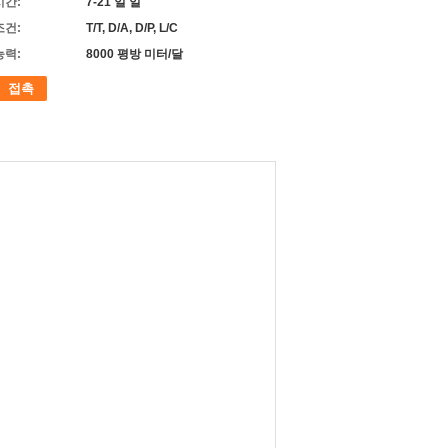
시간:
7-21 일 일
조건:
T/T, D/A, D/P, L/C
능력:
8000 평방 미터/달
접촉