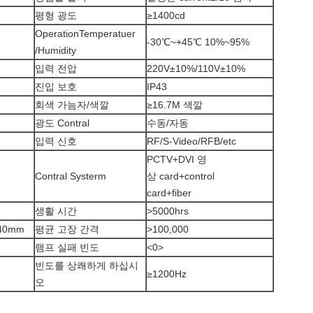
평형 광도
≥1400cd
OperationTemperatuer
-30℃~+45℃ 10%~95%
/Humidity
입력 전압
220V±10%/110V±10%
진입 보호
IP43
회색 가늠자/색깔
≥16.7M 색깔
광도 Contral
수동/자동
입력 신호
RF/S-Video/RFB/etc
PCTV+DVI 영
Contral Systerm
상 card+control
card+fiber
생활 시간
>5000hrs
640mm
평균 고장 간격
>100,000
램프 실패 빈도
<0>
빈도를 상쾌하게 하십시
≥1200Hz
오