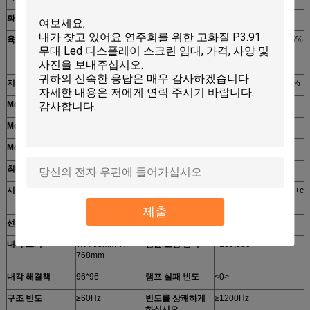
화소 윤곽
1R1G1B
평형 광도
≥6500cd
육체적인 조밀도
15625dots/㎡
가
-30℃~+45℃ 10%~95%
동 Temperatuer
/Humidity
지도된 칩
SMD3535
입력 전압
220V±10%/110V±10%
Moduel 크기
256*128mm
진입 보호
정면: IP67; 뒤: IP65
Moduel 해결책
32*16
회색 가늠자/색깔
≥16.7M 색깔
Moduel 힘
30w
광도 Contral
수동/자동
최대 힘
850w
입력 신호
RF/S-Video/RFB/etc
시야각
H: 120°; V: 120°
Contral Systerm
PCTV+DVIvideo card+con
card+fiber
제출
선택권 거리
8-70m
생활 시간
>5000hrs
내각 크기
W: 768mm*H:
평균 고장 간격
>100,000
768mm
내각 해결책
96*96
램프 실패 빈도
<0>
구조 빈도
≥60Hz
빈도를 상쾌하게
≥1200Hz
하십시오