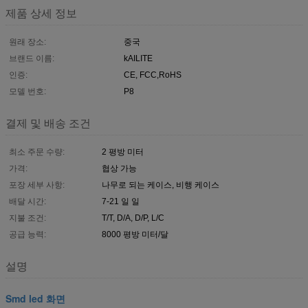
제품 상세 정보
원래 장소:
중국
브랜드 이름:
kAILITE
인증:
CE, FCC,RoHS
모델 번호:
P8
결제 및 배송 조건
최소 주문 수량:
2 평방 미터
가격:
협상 가능
포장 세부 사항:
나무로 되는 케이스, 비행 케이스
배달 시간:
7-21 일 일
지불 조건:
T/T, D/A, D/P, L/C
공급 능력:
8000 평방 미터/달
설명
Smd led 화면