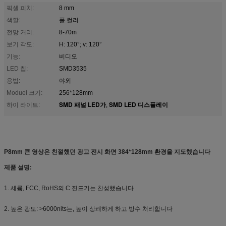
픽셀 피치:
8 mm
색깔:
풀 컬러
전망 거리:
8-70m
보기 각도:
H: 120°; v: 120°
기능:
비디오
LED 칩:
SMD3535
용법:
야외
Moduel 크기:
256*128mm
SMD 패널 LED가
SMD LED 디스플레이
하이 라이트:
,
P8mm 큰 영상은 친절했던 광고 전시 화면 384*128mm 환경을 지도했습니다
제품 설명:
1.
세륨, FCC, RoHS의 C 진드기는 찬성했습니다
2.
높은 광도: >6000nits는, 높이 상쾌하게 하고 방수 처리합니다