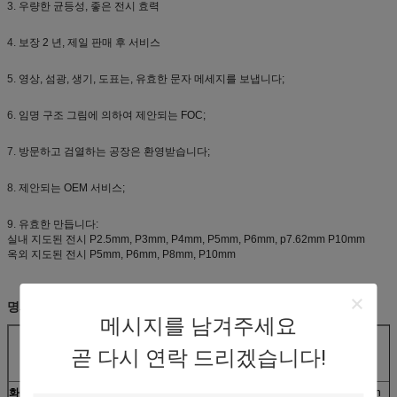
3.
우량한 균등성, 좋은 전시 효력
4.
보장 2 년, 제일 판매 후 서비스
5.
영상, 섬광, 생기, 도표는, 유효한 문자 메세지를 보냅니다;
6.
임명 구조 그림에 의하여 제안되는 FOC;
7.
방문하고 검열하는 공장은 환영받습니다;
8.
제안되는 OEM 서비스;
9.
유효한 만듭니다:
실내 지도된 전시 P2.5mm, P3mm, P4mm, P5mm, P6mm, p7.62mm P10mm
옥외 지도된 전시 P5mm, P6mm, P8mm, P10mm
명세
메시지를 남겨주세요
품목 P8 모수
곧 다시 연락 드리겠습니다!
화소 피치
8mm
방법을 몰기
일정한 current1/4scan