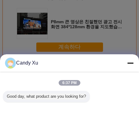
P8mm 큰 영상은 친절했던 광고 전시
화면 384*128mm 환경을 지도했습니
다
계속하다
Candy Xu
Smd led 화면
더 많은 것
6:37 PM
Good day, what product are you looking for?
방수 옥외 SMD
선명한 SMD LED
광고 P8 SMD LED
HD 풀 컬
LED 스크린 110-
스크린 P6 상업용
화면
SMD는 
220v
내 임대료
이오드
576X576
을 지도
언어를 바꾸십시오
Korean