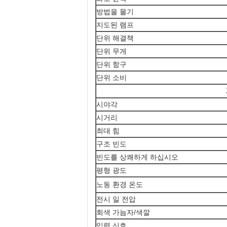
방법을 몰기
지도된 램프
단위 해결책
단위 무게
단위 항구
단위 소비
시야각
시거리
최대 힘
구조 빈도
빈도를 상쾌하게 하십시오
평형 광도
노동 환경 온도
전시 일 전압
회색 가늠자/색깔
입력 신호