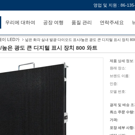
영업 및 지원 :
86-135
우리에 대하여
공장 여행
품질 관리
연락주세요
이 LED가
넓은 화각 실내 발광 다이오드 표시/높은 광도 큰 디지털 표시 장치 80
높은 광도 큰 디지털 표시 장치 800 와트
제품 상세 정보:
원래 장소:
브랜드 이름:
인증:
모델 번호:
결제 및 배송 조
최소 주문 수량:
가격:
포장 세부 사항: