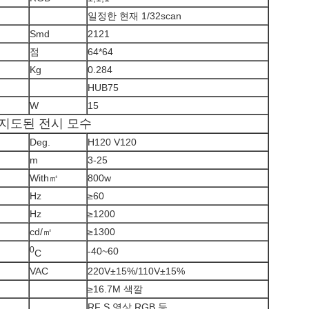
일정한 현재 1/32scan
Smd
2121
점
64*64
Kg
0.284
HUB75
W
15
지도된 전시 모수
Deg.
H120 V120
m
3-25
With㎡
800w
Hz
≥60
Hz
≥1200
cd/㎡
≥1300
0
-40~60
C
VAC
220V±15%/110V±15%
≥16.7M 색깔
RF S 영상 RGB 등