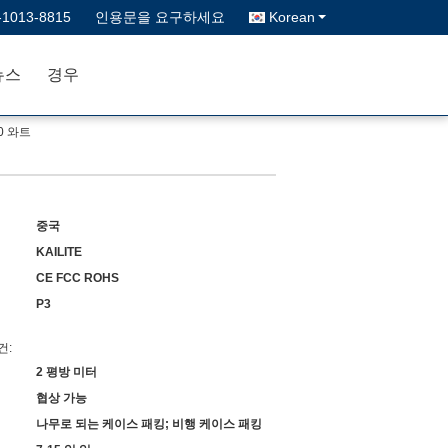
-1013-8815
인용문을 요구하세요
Korean
뉴스
경우
0 와트
중국
KAILITE
CE FCC ROHS
P3
건:
2 평방 미터
협상 가능
나무로 되는 케이스 패킹; 비행 케이스 패킹