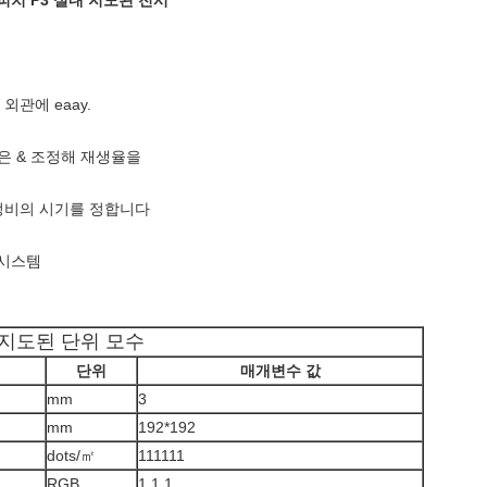
피치 P3 실내 지도된 전시
외관에 eaay.
것은 & 조정해 재생율을
 정비의 시기를 정합니다
 시스템
지도된 단위 모수
단위
매개변수 값
mm
3
mm
192*192
dots/㎡
111111
RGB
1,1,1