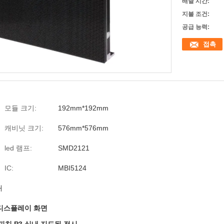
배달 시간:
지불 조건:
공급 능력:
접촉
모듈 크기:
192mm*192mm
캐비닛 크기:
576mm*576mm
led 램프:
SMD2121
IC:
MBI5124
재
 디스플레이 화면