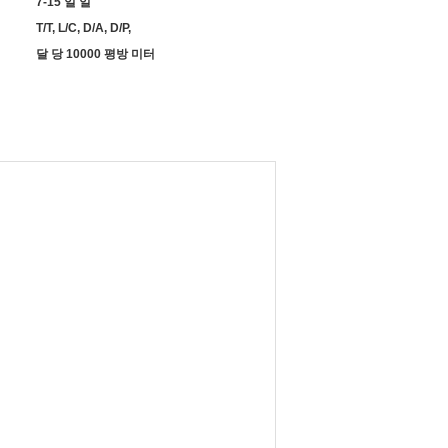
7-15 일 일
T/T, L/C, D/A, D/P,
달 당 10000 평방 미터