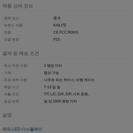
제품 상세 정보
원래 장소:
중국
브랜드 이름:
KAILITE
인증:
CE FCC ROHS
모델 번호:
P10
결제 및 배송 조건
최소 주문 수량:
2 평방 미터
가격:
협상 가능
포장 세부 사항:
나무로 되는 케이스; 비행 케이스
배달 시간:
7-13 일 일
지불 조건:
T/T, L/C, D/A, D/P, 서부 동맹,
공급 능력:
달 당 2000 평방 미터
설명
옥외 LED 디스플레이