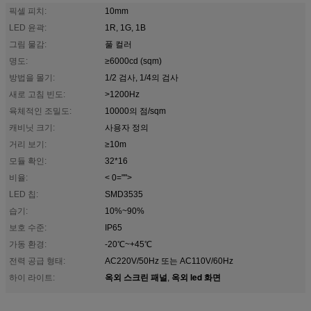
픽셀 피치:
10mm
LED 윤곽:
1R, 1G, 1B
그림 물감:
풀 컬러
명도:
≥6000cd (sqm)
방법을 몰기:
1/2 검사, 1/4의 검사
새로 고침 빈도:
>1200Hz
육체적인 조밀도:
10000의 점/sqm
캐비닛 크기:
사용자 정의
거리 보기:
≥10m
모듈 확인:
32*16
비율:
< 0="">
LED 칩:
SMD3535
습기:
10%~90%
보호 수준:
IP65
가동 환경:
-20℃~+45℃
전력 공급 형태:
AC220V/50Hz 또는 AC110V/60Hz
옥외 스크린 패널
옥외 led 화면
하이 라이트:
,