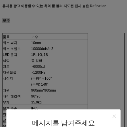
휴대용 광고 이동할 수 있는 옥외 풀 컬러 지도된 전시 높은 Defination
모수
품목
모수
화소 피치
10mm
화소 조밀도
10000dots/m2
LED 윤곽
1R, 1G, 1B
색깔
풀 컬러
광도
>6000cd
재생율을
>1200Hz
시야각
(수평한) 160°
(수직) 140°
차원
960mm*960mm
내각 해결책
96*96
무게
35.0kg
보호 수준
IP65
최대 전력 소비
850W
근원
DVI, RGB, CVBS, HDMI, YUV, SDI 등
메시지를 남겨주세요
온도
-20°C ~ (운영하기) +40°C