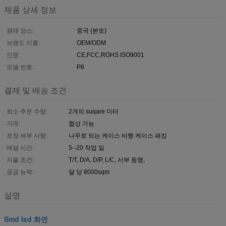
제품 상세 정보
원래 장소:
중국 (본토)
브랜드 이름:
OEM/ODM
인증:
CE,FCC,ROHS ISO9001
모델 번호:
P8
결제 및 배송 조건
최소 주문 수량:
2개의 suqare 미터
가격:
협상 가능
포장 세부 사항:
나무로 되는 케이스 비행 케이스 패킹
배달 시간:
5--20 작업 일
지불 조건:
T/T, D/A, D/P, L/C, 서부 동맹,
공급 능력:
달 당 8000sqm
설명
Smd led 화면