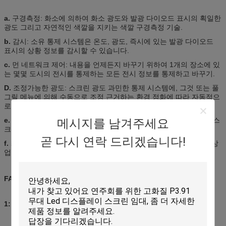
AC110V/60HZ
a.
구경측정: 화소에 의하여 화소 광도와 발광 다이오드 표시의 획일한
0%~90%
운영 체계
Windows98/me/
습도
광도 그리고 자연적인 색깔을 지키는 색깔 구경측정 기술.
2000/NT/XP
b.
감시: 소유 통제 시스템은 온도, 광도, 즉시에 있는 발광 다이오드
표시의 상황 정보를 감시할 수 있습니다.
작용 온도
가동: - 30°C~+60°C
c.
먼 네트워크 제어: 내용을 언제든지 바꾸기 위하여 1개의 장소에 있
는 몇몇 도시의 전시를 통제하는 모든 전시 정보를 통제하고 바꾸기.
D.
조정가능한 광도: 스크린 광도 과민한 통제 시스템에, 그것 또는 풀
그릴 메뉴에 의해 수동으로 조정 근거하는 환경 점화에 따라 자동적으
로 조정.
e.
큰 화면 통제: 통제 최고 큰 크기 전시 안정적으로 어떤에게 까만 스
메시지를 남겨주세요
크린, 구조 진동 또는 감소시키기 없이.
곧 다시 연락 드리겠습니다!
f.
최고는 재생율, 높은 회색 가늠자 및 경조 비율을: 현실적 그림은 상
업적인 광고물 가치를 낙관합니다.
FAQ
1: 당신의 지도한 전시의 보장은 무엇입니까?