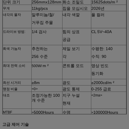
단위 크기
256mmx128mm
화소 조밀도
15625dots/m ²
11kg/pcs
칩을 모십시오
2026년
무게
알루미늄/철/
내각 색깔
풀 컬러
내각의 물자
거푸집 주물
1/4 검사
힘의 상표
CL 5V~40A
드라이브 방법:
공급
추천하는
제일 보기
수평한: 140
회색 가늠자
256 수준
각
수직: 90
m ²
콘트롤 모드
영상 빈도
최대 전력 소비
500W/
동기화
≥8m
광도
≥2000cd/m ²
최선 시거리
광도 통제
0-255 급료
맹점 비율
<0>
조정가능한 100
지구 누설
대조
<2ma>
개 수준
현재
5000Hours
수명
100000Hours
MTBF
>
>
AC220V/50HZ
보호 수준
IP65
전력 공급 형태
또는
고급 제어 기술