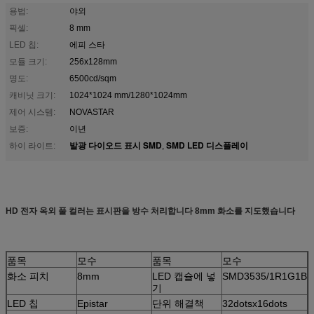
용법:
야외
픽셀:
8 mm
LED 칩:
에피 스타
모듈 크기:
256x128mm
명도:
6500cd/sqm
캐비닛 크기:
1024*1024 mm/1280*1024mm
제어 시스템:
NOVASTAR
보증:
이년
발광 다이오드 표시 SMD
SMD LED 디스플레이
하이 라이트:
,
HD 전자 옥외 풀 컬러는 표시판을 방수 처리합니다 8mm 화소를 지도했습니다
품목
모수
품목
모수
화소 피치
8mm
LED 캡슐에 넣
SMD3535/1R1G1B
기
LED 칩
Epistar
단위 해결책
32dotsx16dots