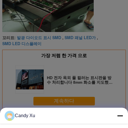
발광 다이오드 표시 SMD
SMD 패널 LED가
꼬리표:
,
,
SMD LED 디스플레이
가장 저렴 한 가격 으로
HD 전자 옥외 풀 컬러는 표시판을 방
수 처리합니다 8mm 화소를 지도했습
니다
계속하다
Candy Xu
Smd led 화면
더 많은 것