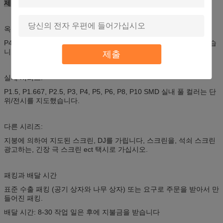
제품 시리즈
옥외 시리즈:
P4, P5, P6, P8, P10, P16 SMD 실내 풀 컬러는 단위/전시를 지도했습
니다.
제출
실내 시리즈:
P1.5, P1.667, P2.5, P3, P4, P5, P6, P8, P10 SMD 실내 풀 컬러는 단
위/전시를 지도했습니다.
다른 시리즈:
지붕에 의하여 지도된 스크린, DJ를 가립니다, 스크린을, 석쇠 스크린
광고하는, 긴장 극 스크린 ect 택시로 가십시오.
패킹과 배달 시간
표준 수출 패킹 (공기 상자와 나무 상자) 또는 요구로 주문을 받아서 만
들어진 패킹.
배달 시간: 8-30 작업 일은 후에 지불금을 받습니다