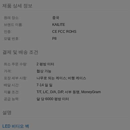
제품 상세 정보
원래 장소:
중국
브랜드 이름:
KAILITE
인증:
CE FCC ROHS
모델 번호:
P8
결제 및 배송 조건
최소 주문 수량:
2 평방 미터
가격:
협상 가능
포장 세부 사항:
나무로 되는 케이스; 비행 케이스
배달 시간:
7-14 일 일
지불 조건:
T/T, L/C, D/A, D/P, 서부 동맹, MoneyGram
공급 능력:
달 당 6000 평방 미터
설명
LED 비디오 벽