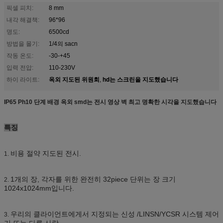
픽셀 피치:
8 mm
내각 해결책:
96*96
명도:
6500cd
방법을 몰기:
1/4의 sacn
작동 온도:
-30-+45
입력 전압:
110-230V
옥외 지도된 위원회
hd는 스크린을 지도했습니다
하이 라이트:
,
IP65 Ph10 단계 배경 옥외 smd는 전시 영상 벽 최고 명확한 시각을 지도했습니다
특징
비용 절약 지도된 전시.
1.
1개의 장, 각자를 위한 완전히 32piece 단위는 장 크기
2.
1024x1024mm입니다.
우리의 클라이언트에게서 지정되는 신성 /LINSN/YCSR 시스템 제어
3.
기 또는 다른 사람