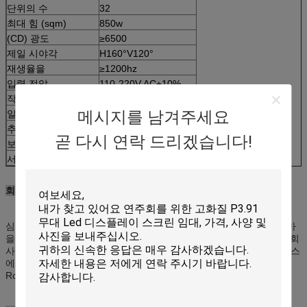
단위의 수
32
최대 힘 (sqm)
850w
(CD) 광도
≥6500
제일 시야각
H160°V120°
재생율을
≥1200hz
입력 전압
110-220V AC±10%
작동 온도
-20℃-50℃
메시지를 남겨주세요
일 습도
10%-90%RH
추천된 시거리
8-100m
곧 다시 연락 드리겠습니다!
보호 급료 (정면/후방)
IP65
서비스 기간
100000hours
회사
심천 KAILITE OPTELECTRONIC CO., 4개의 제 3 지면, BaiMang 마
을 산업, Baiwang 둘째로 Xili 도시, Nanshan 지역, 심천 China.The 회
사를 건축하는 온갖 특별한 자동차 연구 및 개발, 제조, 판매 및 서비스
에 주식 회사는 집중했습니다. 우리의 제품은 전부 세륨, UL, CCC의
Rohs 증명서를 얻었습니다.