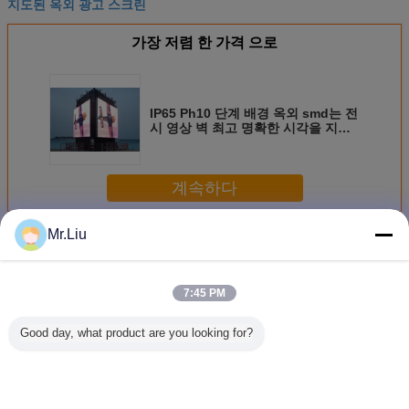
지도된 옥외 광고 스크린
가장 저렴 한 가격 으로
IP65 Ph10 단계 배경 옥외 smd는 전
시 영상 벽 최고 명확한 시각을 지도
했습니다
계속하다
Mr.Liu
LED 비디오 벽
더 많은 것
7:45 PM
Good day, what product are you looking for?
경조 옥외 지도한
Rgb Smd3535
중대한 P4 P5 P6
디지털 신
영상 벽 P3.91
10mm 중대한 옥외
P8 P10 P16 풀 컬
주도하는
SMD1921 풀 컬러
지도한 전시 큰 다
러 옥외 지도한 영
월 벽은 
는 전시 화면을 지
량 영상 벽은 방수
상 벽 HD는 비바람
지 방식을
도했습니다
처리합니다
에 견디게 합니다
습니