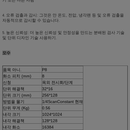
오류 검출과 감시: 그것은 안 온도, 전압, 냉각팬 등 및 오류 검출을
4.
자동적으로 감시할 수 있습니다.
높은 신뢰성: 더 높은 신뢰성 및 안정성을 만드는 분배된 검사 기술
5.
및 단위 디자인 기술 사용하기.
모수
품목 아니.
P8
화소 피치 (mm)
8
신청
옥외 전시회/단계
단위 해결책
32*16
단위 크기 (mm)
256*128
방법을 몰기
1/4ScanConstant 현재
단위 무게 (Kg)
0.56
내각 크기
1024*1024
내각 해결책
128*128
내각 화소
16384