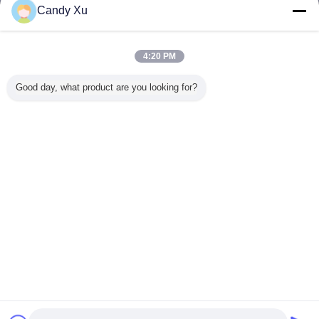
Candy Xu
Smd led 화면
더 많은 것
4:20 PM
Good day, what product are you looking for?
방수 옥외 SMD
선명한 SMD LED
광고 P8 SMD LED
HD 풀 컬
LED 스크린 110-
스크린 P6 상업용
화면
SMD는 
220v
내 임대료
이오드
576X576
을 지도
언어를 바꾸십시오
Korean
홈
|
우리에 대하여
|
연락주세요
|
사이트맵
|
Privacy Policy
탁상용 전망
Copyright © 2016 - 2026 SHENZHEN KAILITE OPTOELECTRONIC
TECHNOLOGY CO., LTD.
All rights reserved.