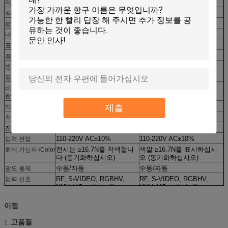
제일 시야각
H: 120°; V: 120°
H: 120°; V: 120°
최대 전력 소비
850w
620w
평균 일률 소비
420w
250w
내각 크기
768*768mm
960*960mm
표준 장 해결책
96*96
96*96
표준 장
무게
42kg/panel
50kg/panel
방법을 몰기
1/4의 검사, 일정한 현재
1/4의 검사, 일정한 현재
영상 프레임 속도
≥60 Hz
≥60 Hz
비율은 상쾌하게
≥1200Hz
≥1200Hz
합니다
제출
백색 균형 광도
≥6500cd
≥7500cd
-30℃~+45℃
-30℃~+45℃
작용 온도/습도
정면: IP 67; 뒤: IP65
정면: IP 67; 뒤: IP65
진입 보호
110-220V AC±10%
110-220V AC±10%
입력 전압
전시는 ≥16.7N를 착색합니
색깔 ≥16.7N를 표시하십시
회색 가늠자 /Color
다 (동기화하십시오)
오 (동기화하십시오)
수동/자동
수동/자동
광도 통제
RF, S-VIDEO, RGBHV,
RF, S-VIDEO, RGBHV,
입력 신호
YUV, YC & 구성, 등
YUV, YC & 구성, 등
PCTV+DVI 영상
PCTV+DVI 영상
통제 시스템
이점
card+control card+fiber
card+control card+fiber
500 시간
500 시간
MBTF
>
>
고품질
1.
100,000 시간
100,000 시간
생활 시간
>
>