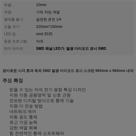
픽셀:
10mm
색깔:
가득 차있 색깔
형태를 몰기:
일정한 운전 1/4
모듈 크기:
320mm*160mm
LED 칩:
smd 3535
응용 프로그램:
야외
SMD 패널 LED가
발광 다이오드 표시 SMD
하이 라이트:
,
경이로운 시각 효과 옥외 SMD 발광 다이오드 표시 스크린 960mm x 960mm 내각
주요 특징
믿을 수 있는 자석 전기 용량 특성 디자인
지원 각종 공용영역 및 신호 근원
진보된 디지털 방식으로 통제 기술
지원 다 전송 방법
네트워크 제어
자동 광도 통제
최고 가공 능력
강한 색깔 회복
힘 전면적인 통제 소프트웨어