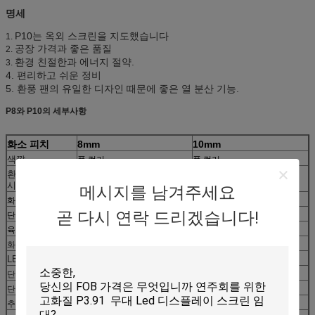
명세
P10는 옥외 스크린을 지도했습니다
1.
공장 가격과 좋은 품질
2.
환경 친절한과 에너지 절약.
3.
4. 편리하고 쉬운 정비
5. 환풍 팬의 유일한 디자인 때문에 좋은 열 분산 기능.
P8와 P10의 세부사항
화소 피치
8mm
10mm
색깔
풀 컬러
풀 컬러
환경을 이용하십
옥외
옥외
시오
메시지를 남겨주세요
화소 피치
8mm
10mm
곧 다시 연락 드리겠습니다!
단위 크기
256*128mm
320*320mm
육체적인 조밀도
15625의
점/평방 미터
10000dots/평방 미터
화소 윤곽
1R1G1B
1R1G1B
LED 칩
SMD3535
SMD3535
단위 해결책
32*16
32*32
단위 힘
30w
70w
추천된 시거리
8-70m
4-35m