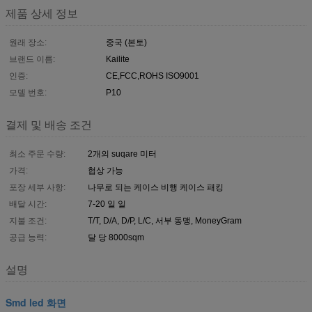
제품 상세 정보
원래 장소:
중국 (본토)
브랜드 이름:
Kailite
인증:
CE,FCC,ROHS ISO9001
모델 번호:
P10
결제 및 배송 조건
최소 주문 수량:
2개의 suqare 미터
가격:
협상 가능
포장 세부 사항:
나무로 되는 케이스 비행 케이스 패킹
배달 시간:
7-20 일 일
지불 조건:
T/T, D/A, D/P, L/C, 서부 동맹, MoneyGram
공급 능력:
달 당 8000sqm
설명
Smd led 화면