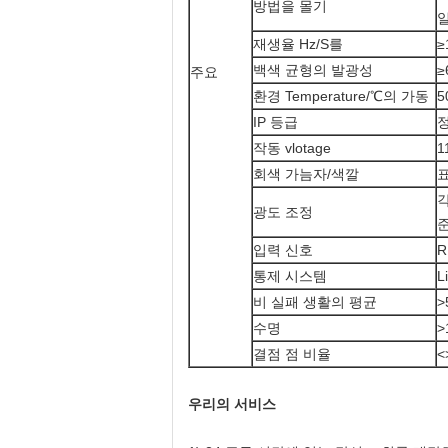
방법을 몰기
재생율 Hz/S를
≥
백색 균형의 발광성
≥
주요
환경 Temperature/℃의 가동
5
IP 등급
정
작동 vlotage
1
회색 가늠자/색깔
각
광도 조정
준
입력 신호
R
통제 시스템
L
비 실패 생활의 평균
>
수명
>
결점 점 비율
<
우리의 서비스