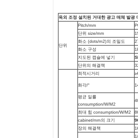
옥외 조정 설치된 거대한 광고 매체 발광
Pitch/mm
P
단위 size/mm
1
화소 (dots/m2)의 조밀도
2
단위
화소 구성
1
지도된 캡슐에 넣기
S
단위의 해결책
3
최적시거리
≥
화각/°
1
평균 일률
4
consumption/W/M2
최대 힘 consumption/W/M2
8
cabinet/mm의 크기
9
장의 해결책
1
1