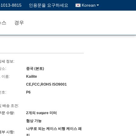
-1013-8815
인용문을 요구하세요
Korean
뉴스
경우
상세 정보:
장소:
중국 (본토)
 이름:
Kailite
CE,FCC,ROHS ISO9001
번호:
P6
및 배송 조건:
주문 수량:
2개의 suqare 미터
협상 가능
나무로 되는 케이스 비행 케이스 패
세부 사항:
킹