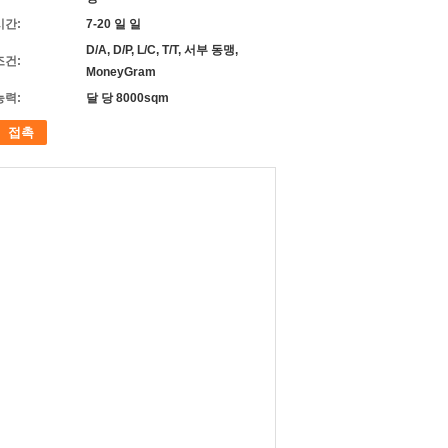
시간:
7-20 일 일
D/A, D/P, L/C, T/T, 서부 동맹,
조건:
MoneyGram
능력:
달 당 8000sqm
접촉