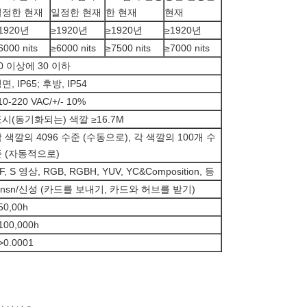
일정한 현재
일정한 현재
한 현재
현재
1920년
≥
1920년
≥
1920년
≥
1920년
6000 nits
≥6000 nits
≥7500 nits
≥7000 nits
0 이상에 30 이하
면, IP65; 후방, IP54
10-220 VAC/+/- 10%
표시(동기화되는) 색깔
≥
16.7M
 색깔의 4096 수준 (수동으로), 각 색깔의 100개 수
 (자동적으로)
F, S 영상, RGB, RGBH, YUV, YC&Composition, 등
insn/신성 (카드를 보내기, 카드와 허브를 받기)
50,00h
100,000h
>
0.0001