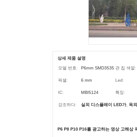
상세 제품 설명
모델 번호:
P6mm SMD3535
관 칩 색깔:
픽셀:
6 mm
Led:
IC:
MBI5124
특징:
강조하다:
실외 디스플레이 LED가
,
옥외
P6 P8 P10 P16를 광고하는 영상 고해