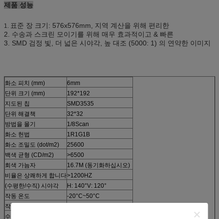
제품 성능
표준 장 크기: 576x576mm, 지역 계산을 위해 편리한
1.
2. 수송과 스크린 모이기를 위해 매우 효과적이고 & 빠른
3. SMD 검정 빛, 더 넓은 시야각, 높 대조 (5000: 1) 의 연약한 이미지
화소 피치 (mm)
6mm
단위 크기 (mm)
192*192
지도된 칩
SMD3535
단위 해결책
32*32
방법을 몰기
1/8Scan
화소 헌법
1R1G1B
화소 조밀도 (dot/m2)
25600
백색 균형 (CD/m2)
>6500
회색 가늠자
16.7M (동기화하십시오)
비율은 상쾌하게 합니다
>1200HZ
(수평한/수직) 시야각
H: 140°V: 120°
작동 온도
-20°C~50°C
작동 습도
30%~75%
수명
10 년