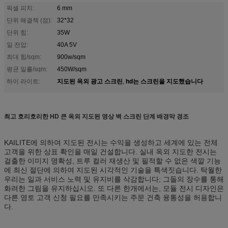
픽셀 피치:
6 mm
단위 해결책 (점):
32*32
단위 힘:
35W
일 전압:
40A 5V
최대 힘/sqm:
900w/sqm
평균 일률/sqm:
450W/sqm
지도된 옥외 광고 스크린
hd는 스크린을 지도했습니다
하이 라이트:
,
최고 호리호리한 HD 큰 옥외 지도된 영상 벽 스크린 단계 배경막 경조
KAILITE에 의하여 지도된 전시는 수익을 생성하고 세계에 있는 전체
고객을 위한 상표 확인을 매일 건설합니다. 실내 옥외 지도한 전시는
걸출한 이미지 명확성, 트루 컬러 재생산 및 필적할 수 없은 색깔 기능
에 최신 절단에 의하여 지도된 시각적인 기술을 특색짓습니다. 탁월한
우리는 일과 서비스 노력 및 유지비를 삭감합니다; 그들의 장수를 통해
화려한 그림을 유지하십시오. 또 다른 한개에서는, 모듈 전시 디자인은
다른 영토 고객 신청 필요를 만족시키는 주문 건축 융통성을 허용합니
다.