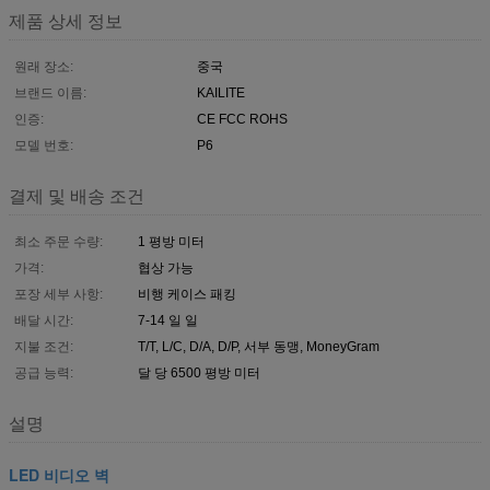
제품 상세 정보
원래 장소:
중국
브랜드 이름:
KAILITE
인증:
CE FCC ROHS
모델 번호:
P6
결제 및 배송 조건
최소 주문 수량:
1 평방 미터
가격:
협상 가능
포장 세부 사항:
비행 케이스 패킹
배달 시간:
7-14 일 일
지불 조건:
T/T, L/C, D/A, D/P, 서부 동맹, MoneyGram
공급 능력:
달 당 6500 평방 미터
설명
LED 비디오 벽