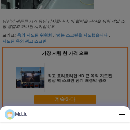
당신의 귀중한 시간 동안 감사합니다. 이 협력을 당신을 위한 제일 쇼
핑 경험의 하나인 시키십시오.
옥외 지도된 위원회
hd는 스크린을 지도했습니다
꼬리표:
,
,
지도된 옥외 광고 스크린
가장 저렴 한 가격 으로
최고 호리호리한 HD 큰 옥외 지도된
영상 벽 스크린 단계 배경막 경조
계속하다
Mr.Liu
LED 비디오 벽
더 많은 것