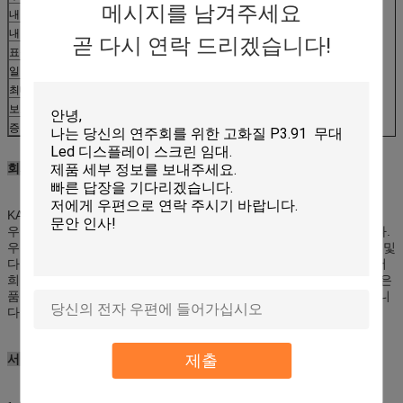
메시지를 남겨주세요
내각 순중량 (PCS)
10.0KG
내각 크기 (W*H)
576mm*576mm
곧 다시 연락 드리겠습니다!
표준 장 해결책
96*96
일 전압
220V / 110V
최대 전력 소비 (sqm)
850w
보호 급료 (정면/후방)
IP67/IP65
증명서
CE/FCC/ROHS/ISO9001
회사
KAILITE는 풀 컬러 SMD 발광 다이오드 표시를 제안할 수 있습니다.
우리는 3mm, 4mm, 5mm, 8mm의 10mm 모형을 제안해서 좋습니다.
우리는 다릅니다 당신의 요구 또는 제품을 일치하는 원형의, 타원형 및
다른 모양 디자인해서 모양 좋습니다. 당신이 필요로 하는 경우에, 저
희 지금 접촉하기 위하여 환영하십시오. 우리는 당신에게 우리의 좋은
품질, 좋은 가격 및 좋은 서비스를 가진 가득 차있는 만족을 줄 것입니
다.
제출
서비스