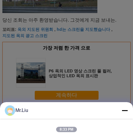
당신 조회는 아주 환영받습니다. 그것에게 지금 보내는.
옥외 지도된 위원회
hd는 스크린을 지도했습니다
꼬리표:
,
,
지도된 옥외 광고 스크린
가장 저렴 한 가격 으로
P6 옥외 LED 영상 스크린 풀 컬러,
상업적인 LED 옥외 표시판
계속하다
Mr.Liu
LED 비디오 벽
더 많은 것
8:33 PM