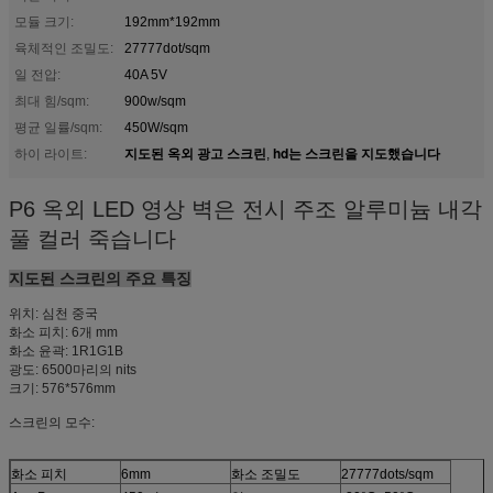
모듈 크기:
192mm*192mm
육체적인 조밀도:
27777dot/sqm
일 전압:
40A 5V
최대 힘/sqm:
900w/sqm
평균 일률/sqm:
450W/sqm
지도된 옥외 광고 스크린
hd는 스크린을 지도했습니다
하이 라이트:
,
P6 옥외 LED 영상 벽은 전시 주조 알루미늄 내각
풀 컬러 죽습니다
지도된 스크린의 주요 특징
위치: 심천 중국
화소 피치: 6개 mm
화소 윤곽: 1R1G1B
광도: 6500마리의 nits
크기: 576*576mm
스크린의 모수:
화소 피치
6mm
화소 조밀도
27777dots/sqm