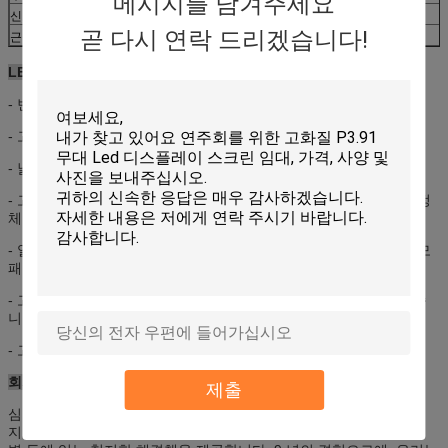
메시지를 남겨주세요
신호 인터페이스
DVI
곧 다시 연락 드리겠습니다!
근원 겸용성
YPbPr, PAL/NTSC의 S 영상, HDMI, VGA, HD_SDI
LED 스크린 이점
- 빈번하 사용한 옥외 풀 컬러는 스크린을 지도했습니다
- 고품질 및 광도
- 넓은 색 공간 및 긴 수명
- 고명한 공장 자동적인 장비 생성에서 높은 신뢰성 그리고 반대로 정
체되는 지도된 칩 채택
- 일정한 현재는, 지도된 패널 및 신뢰성과 유지가능성을 개량하는 모
패널 따로따로 디자인됩니다,
- 고품질은 납품의 앞에 물 살포 시험을 통과하는 실리콘을 밀봉했습
니다
- 고정확도 및 수 통제 금속 판 장.
회사 묘사
제출
심천 KAILITE OPTELECTRONIC 범죄자는., 주식 회사 중국에 있는
지도한 스크린 제조자입니다. 우리는 실내와 옥외 풀 컬러 LED 영상