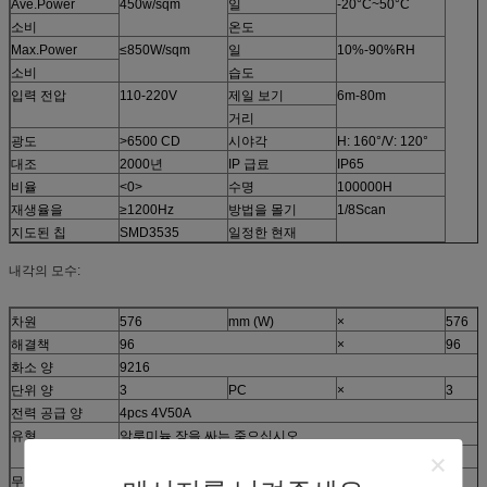
Ave.Power
450w/sqm
일
-20°C~50°C
소비
온도
Max.Power
≤850W/sqm
일
10%-90%RH
소비
습도
입력 전압
110-220V
제일 보기
6m-80m
거리
광도
>6500 CD
시야각
H: 160°/V: 120°
대조
2000년
IP 급료
IP65
비율
<0>
수명
100000H
재생율을
≥1200Hz
방법을 몰기
1/8Scan
지도된 칩
SMD3535
일정한 현재
내각의 모수:
차원
576
mm (W)
×
576
해결책
96
×
96
화소 양
9216
단위 양
3
PC
×
3
전력 공급 양
4pcs 4V50A
유형
알루미늄 장을 싸는 죽으십시오
장을 다림질하십시오
무게
10.0 Kg