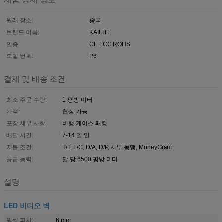
원래 장소:
중국
브랜드 이름:
KAILITE
인증:
CE FCC ROHS
모델 번호:
P6
결제 및 배송 조건
최소 주문 수량:
1 평방 미터
가격:
협상 가능
포장 세부 사항:
비행 케이스 패킹
배달 시간:
7-14 일 일
지불 조건:
T/T, L/C, D/A, D/P, 서부 동맹, MoneyGram
공급 능력:
달 당 6500 평방 미터
설명
LED 비디오 벽
픽셀 피치:
6 mm