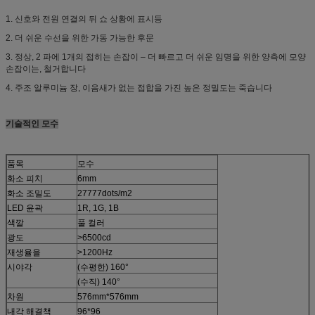
1. 신호와 전원 연결의 뒤 쇼 상황에 표시등
2. 더 쉬운 수선을 위한 가동 가능한 후문
3. 정상, 2 파에 1개의 접히는 손잡이 – 더 빠르고 더 쉬운 임명을 위한 양측에 모양
손잡이는, 철거합니다
4. 주조 알루미늄 장, 이음새가 없는 접합을 가진 높은 정밀도는 죽습니다
기술적인 모수
품목
모수
화소 피치
6mm
화소 조밀도
27777dots/m2
LED 윤곽
1R, 1G, 1B
색깔
풀 컬러
광도
>6500cd
재생율을
>1200Hz
시야각
(수평한) 160°
(수직) 140°
차원
576mm*576mm
내각 해결책
96*96