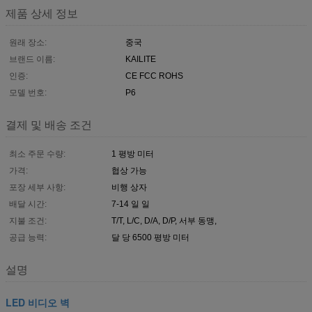
제품 상세 정보
원래 장소:
중국
브랜드 이름:
KAILITE
인증:
CE FCC ROHS
모델 번호:
P6
결제 및 배송 조건
최소 주문 수량:
1 평방 미터
가격:
협상 가능
포장 세부 사항:
비행 상자
배달 시간:
7-14 일 일
지불 조건:
T/T, L/C, D/A, D/P, 서부 동맹,
공급 능력:
달 당 6500 평방 미터
설명
LED 비디오 벽