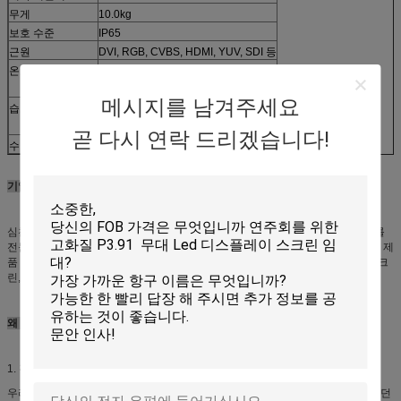
무게
10.0kg
보호 수준
IP65
근원
DVI, RGB, CVBS, HDMI, YUV, SDI 등
온도
-20°C ~ (운영하기) +40°C
-20°C ~ +60°C (저장)
메시지를 남겨주세요
습도
10% ~ (운영하기) 90%
10% ~ 90% (저장)
곧 다시 연락 드리겠습니다!
수명
100,000 hrs
기업 정보
심천 KAILITE OPTELECTRONIC 사기는., 주식 회사 풀 컬러 지도한 전시 제조를
전문화된 공장입니다. 제안 믿을 수 있는 질, 알맞은 가격 및 좋은 서비스. 우리의 제
품 대회 세륨, FCC의 ROHS ISO9001 증명서. 우리는 많은 실내 스크린 옥외 스크
린, DJ 부스, 택시 최고 스크린 ect와 같은 제품이 있습니다
왜 저희를 선택하십시오지
1. 경쟁가격
우리는 무역 회사와 비교하기 위하여 동일한 질에 경쟁가격 기초를 제안할 수 있던