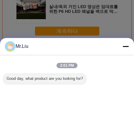
실내/옥외 거인 LED 영상은 임대료를
위한 P6 HD LED 패널을 벽으로 막습
니다
계속하다
Mr.Liu
LED 비디오 벽
더 많은 것
2:01 PM
Good day, what product are you looking for?
경조 옥외 지도한
Rgb Smd3535
중대한 P4 P5 P6
디지털 신
영상 벽 P3.91
10mm 중대한 옥외
P8 P10 P16 풀 컬
주도하는
SMD1921 풀 컬러
지도한 전시 큰 다
러 옥외 지도한 영
월 벽은 
는 전시 화면을 지
량 영상 벽은 방수
상 벽 HD는 비바람
지 방식을
도했습니다
처리합니다
에 견디게 합니다
습니
언어를 바꾸십시오
Korean