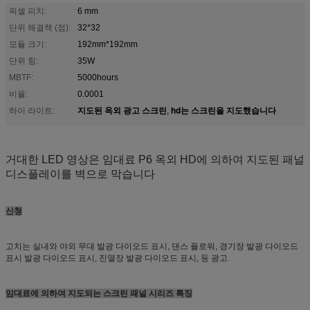
픽셀 피치:
6 mm
단위 해결책 (점):
32*32
모듈 크기:
192mm*192mm
단위 힘:
35W
MBTF:
5000hours
비율:
0.0001
지도된 옥외 광고 스크린
hd는 스크린을 지도했습니다
하이 라이트:
,
거대한 LED 영상은 임대료 P6 옥외 HD에 의하여 지도된 패널
디스플레이를 벽으로 막습니다
신청
고치는 실내와 야외 무대 발광 다이오드 표시, 댄스 플로워, 경기장 발광 다이오드
표시 발광 다이오드 표시, 진열장 발광 다이오드 표시, 등 광고.
임대료에 의하여 지도되는 스크린 패널 시리즈 특징