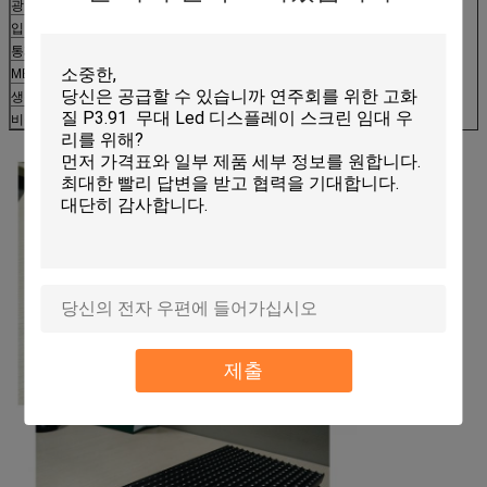
광도 통제
수동/자동
입력 신호
RF, S-VIDEO, RGBHV, YUV, YC & 구성, 등
통제 시스템
PCTV+DVI 영상 card+control card+fiber
MBTF
>5000 시간
생활 시간
>100,000 시간
비율
<0>
제출