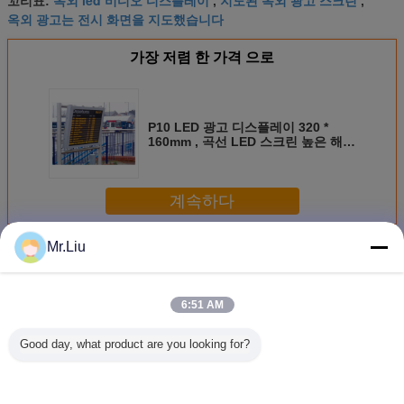
옥외 led 비디오 디스플레이
지도된 옥외 광고 스크린
꼬리표:
,
,
옥외 광고는 전시 화면을 지도했습니다
가장 저렴 한 가격 으로
P10 LED 광고 디스플레이 320 *
160mm , 곡선 LED 스크린 높은 해상
도
계속하다
Mr.Liu
Led 광고 디스플레이
더 많은 것
6:51 AM
Good day, what product are you looking for?
P6 P8 P10 옥외 광
HD P5 옥외 광고
P5 SMD 옥외 지상
2년 
고
디스플레이 스크린
산에 의하여 지도
SMD1921
되는 옥외 광고 스
주도하는 
크린 고침 임명
면