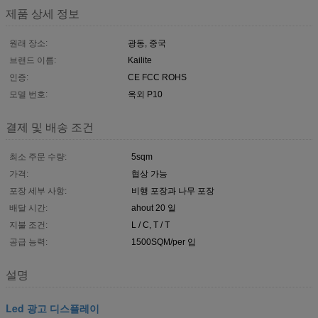
제품 상세 정보
원래 장소:
광동, 중국
브랜드 이름:
Kailite
인증:
CE FCC ROHS
모델 번호:
옥외 P10
결제 및 배송 조건
최소 주문 수량:
5sqm
가격:
협상 가능
포장 세부 사항:
비행 포장과 나무 포장
배달 시간:
ahout 20 일
지불 조건:
L / C, T / T
공급 능력:
1500SQM/per 입
설명
Led 광고 디스플레이