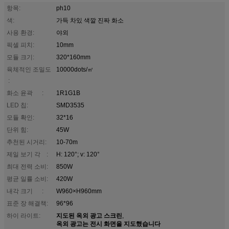
항목:
ph10
색:
가득 차있 색깔 진짜 화소
사용 환경:
야외
픽셀 피치:
10mm
모듈 크기:
320*160mm
육체적인 조밀도
10000dots/㎡
:
화소 윤곽 :
1R1G1B
LED 칩:
SMD3535
모듈 확인:
32*16
단위 힘:
45W
추천된 시거리:
10-70m
제일 보기 각 :
H: 120°; v: 120°
최대 전력 소비:
850W
평균 일률 소비:
420W
내각 크기 :
W960×H960mm
표준 장 해결책:
96*96
지도된 옥외 광고 스크린
하이 라이트:
,
옥외 광고는 전시 화면을 지도했습니다