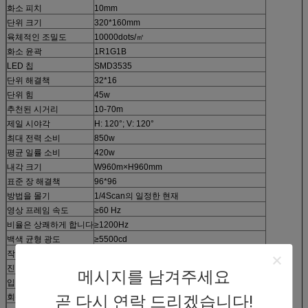
화소 피치
10mm
단위 크기
320*160mm
육체적인 조밀도
10000dots/㎡
화소 윤곽
1R1G1B
LED 칩
SMD3535
단위 해결책
32*16
단위 힘
45w
추천된 시거리
10-70m
제일 시야각
H: 120°; V: 120°
최대 전력 소비
850w
평균 일률 소비
420w
내각 크기
W960m×H960mm
표준 장 해결책
96*96
방법을 몰기
1/4Scan의 일정한 현재
영상 프레임 속도
≥60 Hz
비율은 상쾌하게 합니다
≥1200Hz
백색 균형 광도
≥5500cd
작용 온도/습도
-30℃~+45℃
진입 보호
정면: IP 67; 뒤: IP65
메시지를 남겨주세요
입력 전압
110-220V AC±10%
회색 가늠자 /Color
전시는 ≥16.7N를 착색합니다 (동기화하십시오)
곧 다시 연락 드리겠습니다!