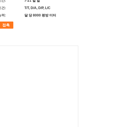
시간:
7-21 일 일
조건:
T/T, D/A, D/P, L/C
능력:
달 당 8000 평방 미터
접촉