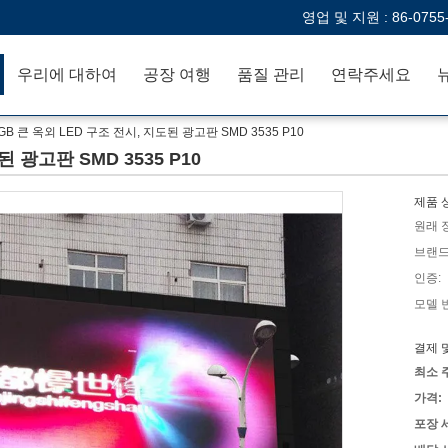
영업 및 지원 :
86-0755
우리에 대하여
공장 여행
품질 관리
연락주세요
GB 큰 옥외 LED 구조 전시, 지도된 광고판 SMD 3535 P10
 광고판 SMD 3535 P10
제품 
원래 
브랜드
인증:
모델 
결제 
최소 
가격:
포장 