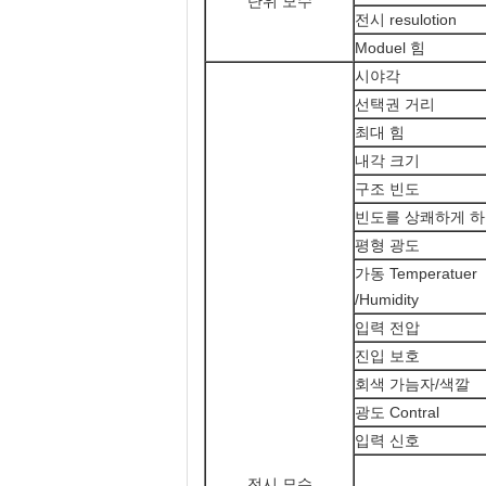
단위 모수
전시 resulotion
Moduel 힘
시야각
선택권 거리
최대 힘
내각 크기
구조 빈도
빈도를 상쾌하게 
평형 광도
가동 Temperatuer
/Humidity
입력 전압
진입 보호
회색 가늠자/색깔
광도 Contral
입력 신호
전시 모수