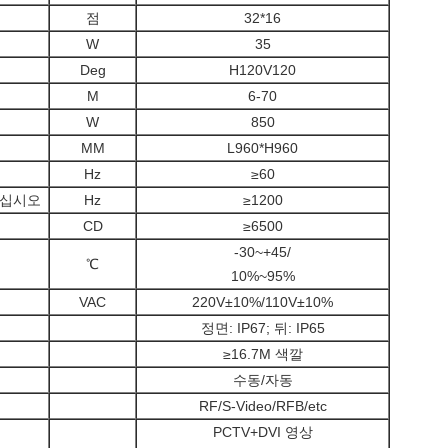
점
32*16
W
35
Deg
H120V120
M
6-70
W
850
MM
L960*H960
Hz
≥60
하십시오
Hz
≥1200
CD
≥6500
-30~+45/
℃
10%~95%
VAC
220V±10%/110V±10%
정면: IP67; 뒤: IP65
≥16.7M 색깔
수동/자동
RF/S-Video/RFB/etc
PCTV+DVI 영상