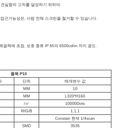
도, 견실함의 고차를 달성하기 위하여.
운 접근가능성은, 사람 전체 스크린을 철거할 수 있습니다.
결책에 초점, 보호 종류 IP 65의 6500cd/m.까지 광도.
품목 P10
수
단위
매개변수 값
MM
10
MM
L320*H160
/㎡
10000Dots
R/G/B
1,1,1
Constan 현재 1/4scan
SMD
3535