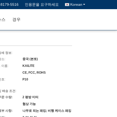
-8179-5516
인용문을 요구하세요
Korean
뉴스
경우
상세 정보:
장소:
중국 (본토)
 이름:
KAILITE
CE, FCC, ROHS
번호:
P10
및 배송 조건:
주문 수량:
2 평방 미터
협상 가능
세부 사항:
나무로 되는 패킹; 비행 케이스 패킹