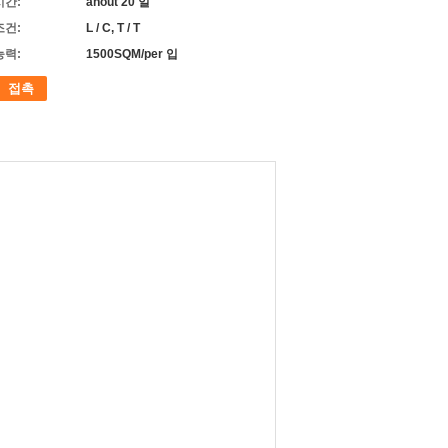
시간:
ahout 20 일
조건:
L / C, T / T
능력:
1500SQM/per 입
접촉