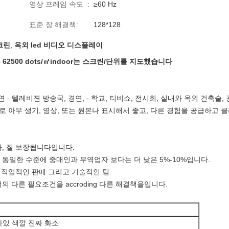
영상 프레임 속도 :
≥60 Hz
표준 장 해결책:
128*128
크린
,
옥외 led 비디오 디스플레이
28 62500 dots/㎡indoor는 스크린/단위를 지도했습니다
 - 텔레비젼 방송국, 경연, - 학교, 티비쇼, 전시회, 실내와 옥외 건축술,
 아무 생기, 영상, 또는 원본나 표시해서 좋고, 다른 경험을 공급하고
자, 질 보장됩니다입니다.
 동일한 수준에 중매인과 무역업자 보다는 더 낮은 5%-10%입니다.
의 직업적인 판매 그리고 기술적인 팀.
의 다른 필요조건을 accroding 다른 해결책을입니다.
차있 색깔 진짜 화소