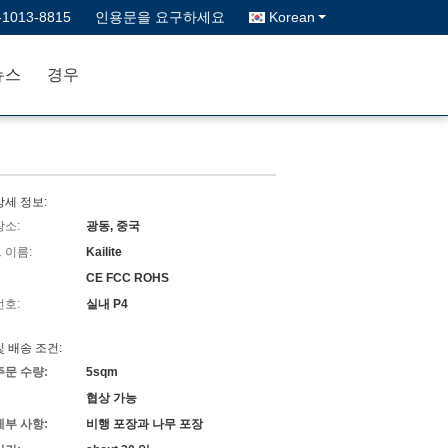
-1013-8815
인용문을 요구하세요
Korean
뉴스
경우
상세 정보:
장소:
광동, 중국
 이름:
Kailite
CE FCC ROHS
번호:
실내 P4
및 배송 조건:
주문 수량:
5sqm
협상 가능
세부 사항:
비행 포장과 나무 포장