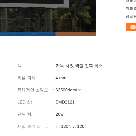
배달 
지불 
공급 
색:
가득 차있 색깔 진짜 화소
픽셀 피치:
4 mm
육체적인 조밀도 :
62500dots/㎡
LED 칩:
SMD2121
단위 힘:
20w
제일 보기 각 :
H: 120°; v: 120°