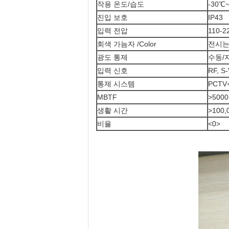
작용 온도/습도
-30℃
진입 보호
IP43
입력 전압
110-2
회색 가늠자 /Color
전시는
광도 통제
수동/
입력 신호
RF, S
통제 시스템
PCTV+
MBTF
>500
생활 시간
>100
비율
<0>