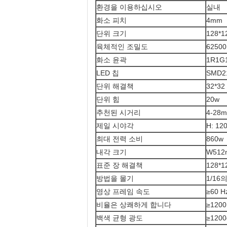
환경을 이용하십시오
실내
화소 피치
4mm
단위 크기
128*
육체적인 조밀도
62500
화소 윤곽
1R1G
LED 칩
SMD2
단위 해결책
32*32
단위 힘
20w
추천된 시거리
4-28m
제일 시야각
H: 120
최대 전력 소비
860w
내각 크기
W512
표준 장 해결책
128*1
방법을 몰기
1/16
영상 프레임 속도
≥60 H
비율은 상쾌하게 합니다
≥1200
백색 균형 광도
≥1200