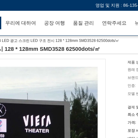
영업 및 지원 :
86-135
우리에 대하여
공장 여행
품질 관리
연락주세요
4 LED 광고 스크린 LED 구조 전시 128 * 128mm SMD3528 62500dots/㎡
28 * 128mm SMD3528 62500dots/㎡
제품 
원래 
브랜드
인증:
모델 
결제 
최소 
가격:
포장 