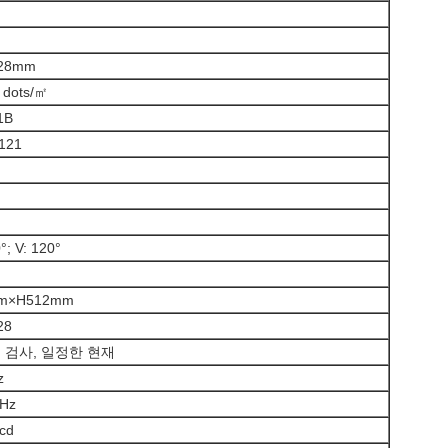
128mm
 dots/㎡
1B
121
°; V: 120°
m×H512mm
28
의 검사, 일정한 현재
z
Hz
cd