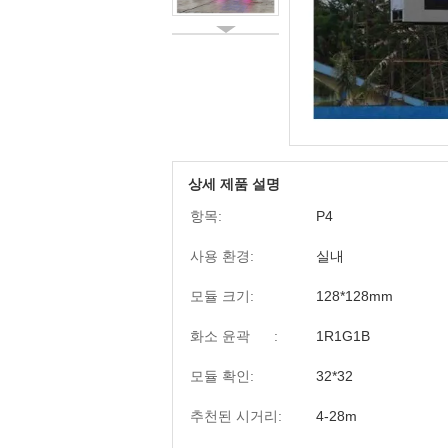
상세 제품 설명
항목:
P4
사용 환경:
실내
모듈 크기:
128*128mm
화소 윤곽 :
1R1G1B
모듈 확인:
32*32
추천된 시거리:
4-28m