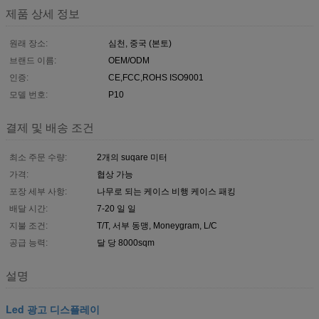
제품 상세 정보
원래 장소:
심천, 중국 (본토)
브랜드 이름:
OEM/ODM
인증:
CE,FCC,ROHS ISO9001
모델 번호:
P10
결제 및 배송 조건
최소 주문 수량:
2개의 suqare 미터
가격:
협상 가능
포장 세부 사항:
나무로 되는 케이스 비행 케이스 패킹
배달 시간:
7-20 일 일
지불 조건:
T/T, 서부 동맹, Moneygram, L/C
공급 능력:
달 당 8000sqm
설명
Led 광고 디스플레이