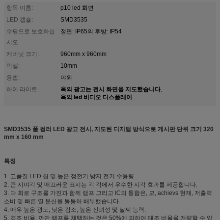
항목 이름:
p10 led 화면
LED 캡슐:
SMD3535
수평으로 보호하십
정면: IP65의 후방: IP54
시오:
캐비닛 크기:
960mm x 960mm
픽셀:
10mm
용법:
야외
옥외 광고는 전시 화면을 지도했습니다
하이 라이트:
,
옥외 led 비디오 디스플레이
SMD3535 풀 컬러 LED 광고 전시, 지도된 디지털 방식으로 게시판 단위 크기 320
mm x 160 mm
특징
1. 고품질 LED 칩 및 높은 정전기 방지 전기 수용량.
2. 큰 시야각 및 매끄러운 표시는 각 각에서 우수한 시각 효과를 제공합니다.
3. 다 회로 구조를 가진과 함께 램프 그리고 IC의 통합은, 모, achievs 현재, 저출력
소비 및 빠른 열 분산을 동등하 배부했습니다.
4. 매우 높은 광도, 낮은 감소, 높은 신뢰성 및 날씨 능력.
5. 경조 비율. 까만 램프를 채택하는 것은 50%에 의하여 대조 비율을 개량할 수 있