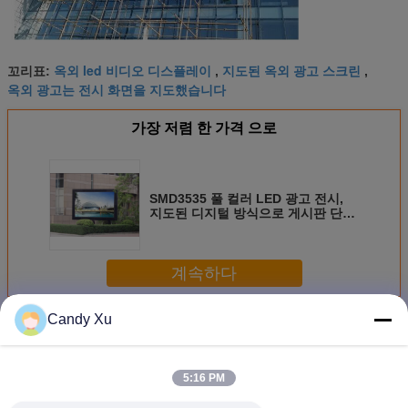
옥외 led 비디오 디스플레이
지도된 옥외 광고 스크린
꼬리표:
,
,
옥외 광고는 전시 화면을 지도했습니다
가장 저렴 한 가격 으로
SMD3535 풀 컬러 LED 광고 전시,
지도된 디지털 방식으로 게시판 단위
크기 320 mm x 160 mm
계속하다
Candy Xu
Led 광고 디스플레이
더 많은 것
5:16 PM