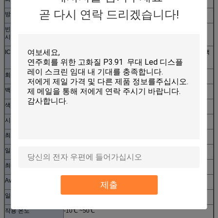
곧 다시 연락 드리겠습니다!
방법을 몰기
정체되는 검사 형태
빈도를 상쾌하게 하십
≥1000Hz (지원 최고는 시스템 구성에 따라서 재생율을)
시오
IC를 몰기
최고를 가진 스페셜 일정한 현재 IC는 재생율과 높은 회색
가늠자를
회색 가늠자
>14BIT (갖춰지는 체계와 IC에 따라)
백색 균형 광도
>6000cd/m2
색온도
(조정가능한) 8000K ± 500
시야각
수평한 각 100° 맞꼭지각 50°
최선 시거리
>10m
일 전압
DC4.2V
최대 전력 소비
720W/m2 (백색 균형)
Avg 전력 소비
390W/m2 (정상 일)
제출
일생
50000 시간
작용 온도
-10℃ ~50℃