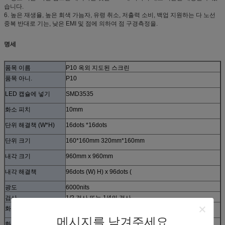
습니다.
6. 높은 재생율, 높은 회색 가늠자, 유령 취소, 저출력 소비, 백업 지원하는 다 노선
중복 반대로 기는, 낮은 EMI 및 점에 의하여 점 구경측정을.
명세
품목 이름
P10 옥외 지도된 스크린
품목 아니.
P10
LED 캡슐에 넣기
SMD3535
화소 피치
10mm
단위 해결책 (W*H)
16dots *16dots
단위 크기
160*160mm 320mm*160mm
내각 크기
960mm x 960mm
내각 해결책
96dots (W) H) x 96dots (
광도
6000nits
검사
1/2 검사 또는 1/4의 검사
화소 윤곽
1R1G1B (3 in1)
메시지를 남겨주세요
화소 조밀도
10000 pixel/m2